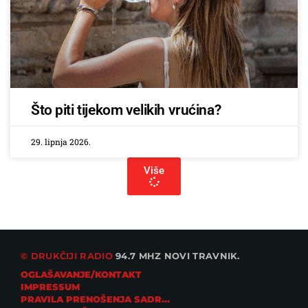
Što piti tijekom velikih vrućina?
29. lipnja 2026.
Više
© DRUKČIJI RADIO
94.7 MHZ NOVI TRAVNIK.
OGLAŠAVANJE/KONTAKT
IMPRESSUM
PRAVILA PRENOŠENJA SADRŽAJA