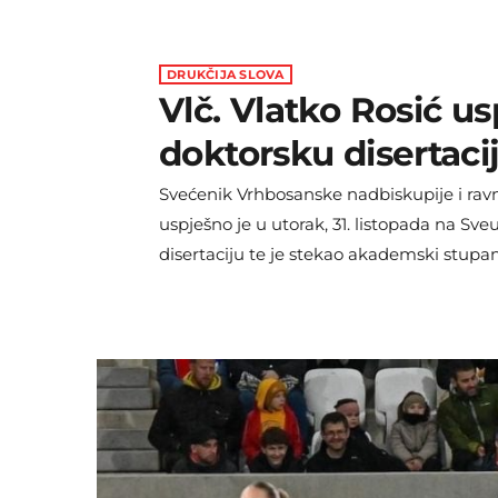
DRUKČIJA SLOVA
Vlč. Vlatko Rosić u
doktorsku disertaci
Svećenik Vrhbosanske nadbiskupije i ravna
uspješno je u utorak, 31. listopada na Sve
disertaciju te je stekao akademski stupa
nedjelja.ba Svoju radnju pod naslovnom 
društveno-kulturnih i odgojno-obrazovn
akademika Mladena Bevande, profesora em
čega se 144 odnose na osnovni tekst dokt