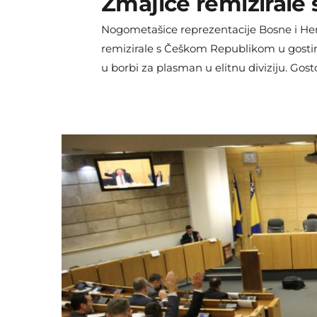
Zmajice remizirale
Nogometašice reprezentacije Bosne i Herc
remizirale s Češkom Republikom u gostim
u borbi za plasman u elitnu diviziju. Go
Hradec Kralove, gdje su imale status autsa
morale da se spašavaju poraza. Na izvrst
[…]