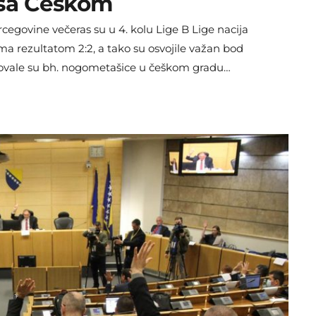
 sa Češkom
egovine večeras su u 4. kolu Lige B Lige nacija
a rezultatom 2:2, a tako su osvojile važan bod
stovale su bh. nogometašice u češkom gradu
jdera, ali su dva puta vodile i Čehinje su
an način su izabranice Samire Hurem otvorile