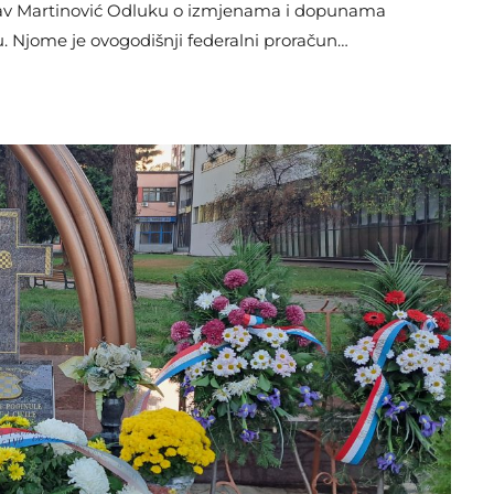
lav Martinović Odluku o izmjenama i dopunama
. Njome je ovogodišnji federalni proračun
e iznosi nešto više od 6,9 milijardi KM. Prethodno
arlamenta Federacije BiH. Prostora za
nja prihoda. Jedan od razloga […]