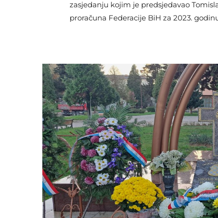
zasjedanju kojim je predsjedavao Tomis
proračuna Federacije BiH za 2023. godinu
uvećan za 211,7 milijuna KM ili 3,1 posto t
je istu Odluku usvojio Zastupnički dom P
povećanje proračuna našlo se zbog uveća