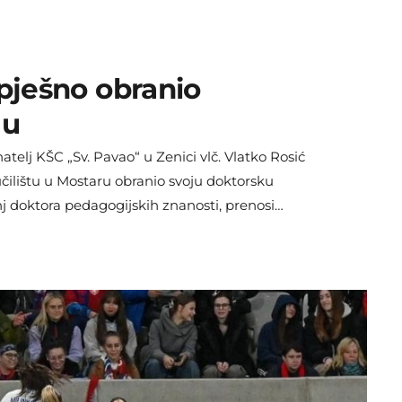
spješno obranio
ju
telj KŠC „Sv. Pavao“ u Zenici vlč. Vlatko Rosić
učilištu u Mostaru obranio svoju doktorsku
nj doktora pedagogijskih znanosti, prenosi
Školski vjeronauk u kontekstu suvremenih
ih promjena izradio je pod mentorstvom
eritusa. Doktorski rad čine 174 stranice, od
orskog […]