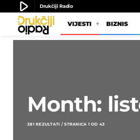
play_arrow
Drukčiji Radio
play_arrow
Drukčiji radio
VIJESTI
BIZNIS
Month: lis
381 REZULTATI / STRANICA 1 OD 43