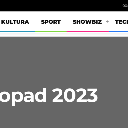
00
KULTURA
SPORT
SHOWBIZ
TEC
topad 2023