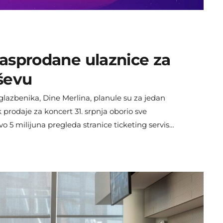
asprodane ulaznice za
ševu
glazbenika, Dine Merlina, planule su za jedan
 prodaje za koncert 31. srpnja oborio sve
vo 5 milijuna pregleda stranice ticketing servisa
dnom roku. Fanovi Dine Merlina su jučer i
a ovim lokacijama da nabave ulaznice, kao […]