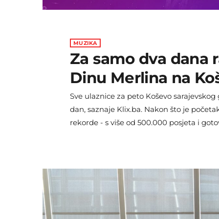
MUZIKA
Za samo dva dana r
Dinu Merlina na Ko
Sve ulaznice za peto Koševo sarajevskog 
dan, saznaje Klix.ba. Nakon što je početak
rekorde - s više od 500.000 posjeta i goto
- koncert na Koševu rasprodan je u rekor
danas od jutarnjih sati strpljivo čekali n