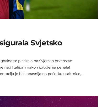
sigurala Svjetsko
ovine se plasirala na Svjetsko prvenstvo
je nad Italijom nakon izvođenja penala!
zentacija je bila opasnija na početku utakmice,
igija Donnarumme, no golman Italije nije imao
 hladan tuš na Bilinom Polju. Naš golman Nikola
tu […]