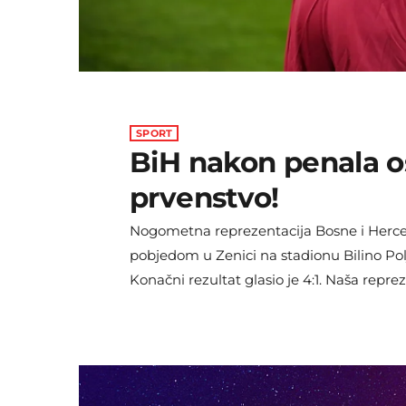
SPORT
BiH nakon penala o
prvenstvo!
Nogometna reprezentacija Bosne i Herceg
pobjedom u Zenici na stadionu Bilino Pol
Konačni rezultat glasio je 4:1. Naša repre
nekoliko puta je bila pred golom Gianlu
konkretnijeg posla. U 15. minuti desio se
Vasilj je katastrofalno pogriješio i dao lop