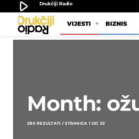
play_arrow
Drukčiji Radio
play_arrow
Drukčiji radio
VIJESTI
BIZNIS
Month: ož
280 REZULTATI / STRANICA 1 OD 32