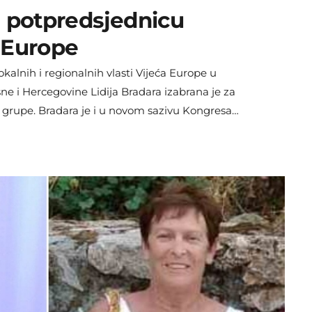
a potpredsjednicu
 Europe
kalnih i regionalnih vlasti Vijeća Europe u
ne i Hercegovine Lidija Bradara izabrana je za
grupe. Bradara je i u novom sazivu Kongresa
anju koje Bosni i Hercegovini donosi dodatnu
to kada je riječ o lokalnoj i regionalnoj suradnji.
ca da […]