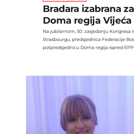
Bradara izabrana z
Doma regija Vijeća
Na jubilarnom, 50. zasjedanju Kongresa lo
Strasbourgu, predsjednica Federacije Bos
potpredsjednicu Doma regija ispred EPP 
na čelu izaslanstva BiH. Riječ je o prizn
vidljivost u europskim institucijama, osobi
Posebnu težinu ovom izboru daje činjeni