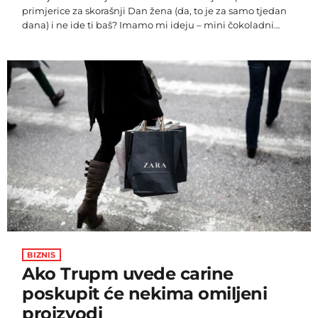
primjerice za skorašnji Dan žena (da, to je za samo tjedan
dana) i ne ide ti baš? Imamo mi ideju – mini čokoladni
souffle po receptu slavnog slastičara i pekara te miljenika
žena Paula Hollywooda. Ovaj čokoladni souffle, a inače
danas je Dan čokoladnog soufflea, nije presladak –
napravljen je od tamne čokolade i u njega se dodaje vrlo
malo šećera. Brašna nema […]
BIZNIS
Ako Trupm uvede carine
poskupit će nekima omiljeni
proizvodi