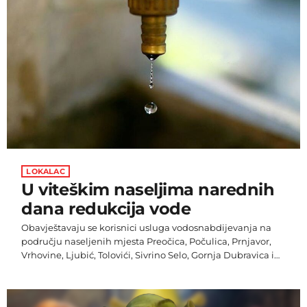
Ramazanu. Mališani su […]
LOKALAC
U viteškim naseljima narednih
dana redukcija vode
Obavještavaju se korisnici usluga vodosnabdijevanja na
području naseljenih mjesta Preočica, Počulica, Prnjavor,
Vrhovine, Ljubić, Tolovići, Sivrino Selo, Gornja Dubravica i
Pirići da će u narednim danima biti uvedene redukcije
pitke vode u vremenu od 07:00 do 15:00 sati. Redukcije se
moraju provoditi uslijed smanjenog dotoka pitke vode na