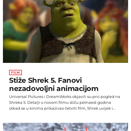
razdijelnoj stanici Šljivčica i nedovoljnih količina vode da
se dopunjavanje rezervoara Zvizda i Šljivčica odvija
nesmetano. Posljedica smanjenog dotoka pitke vode na
[…]
FILM
Stiže Shrek 5. Fanovi
nezadovoljni animacijom
Universal Pictures i DreamWorks objavili su prvi pogled na
Shreka 5. Detalji o novom filmu stižu petnaest godina
otkad se u kinima prikazivao četvrti film, Shrek uvijek i
zauvijek (eng. Shrek Forever After). Osim kratkog teasera u
kojem se prikazuju likovi Shreka, Fione i Magarca, trailer
prikazuje i Feliciju, kćer Shreka i Fione. Glasove likovima u