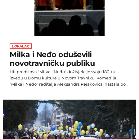
LOKALAC
Milka i Neđo oduševili
novotravničku publiku
Hit predstava "Milka i Neđo" doživjela je svoju 180-tu
izvedu u Domu kulture u Novom Travniku. Komedija
"Milka i Neđo" reditelja Aleksandra Pejakovića, nastala po
televizijskoj seriji "Dobro jutro, komšija. Uloge tumače
Radenka Ševo i Željko Kasap, a riječ je o autorskom
projektu tih akademskih glumaca, nastalom u produkciji
Banjalučkog studentskog pozorišta. Popularni televizijski
bračni par našao se pred novim izazovima, jer je Neđo
dobio na lutriji i odlučili su […]