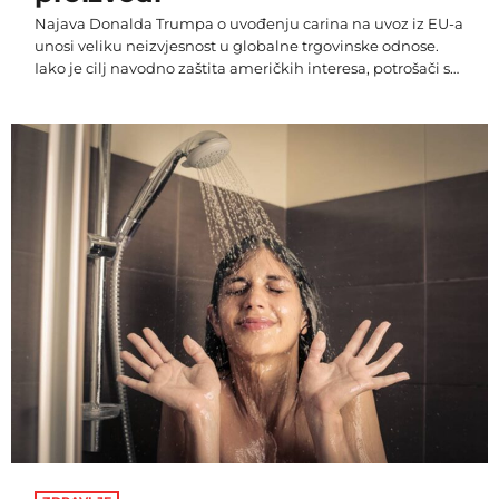
Najava Donalda Trumpa o uvođenju carina na uvoz iz EU-a
unosi veliku neizvjesnost u globalne trgovinske odnose.
Iako je cilj navodno zaštita američkih interesa, potrošači s
obje strane Atlantika mogli bi se suočiti s višim cijenama i
poremećajima u lancima opskrbe. Američki
predsjednik Donald Trump najavio je uvođenje carina od
25% na uvoz robe iz Europske unije, tvrdeći da je EU
osnovana kako bi “iskorištavala” Sjedinjene Američke
Države. Ova odluka, koja bi […]