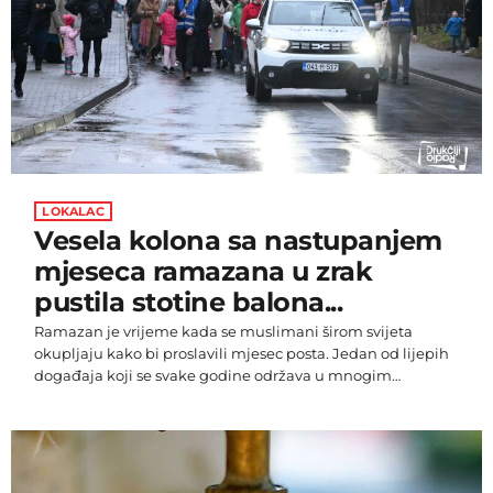
LOKALAC
Vesela kolona sa nastupanjem
mjeseca ramazana u zrak
pustila stotine balona...
Ramazan je vrijeme kada se muslimani širom svijeta
okupljaju kako bi proslavili mjesec posta. Jedan od lijepih
događaja koji se svake godine održava u mnogim
gradovima je Ramazanski vlakić, simbol zajedništva i
radosti u mjesecu ramazanu. U Novom Travniku, danas su
djeca od 3 do 12 godina,sa svojim najbližima, sudjelovala u
povorci noseći balone, i defileom od gradske džamije do
gradskog trga na svoj način izrazili dobrodošlicu