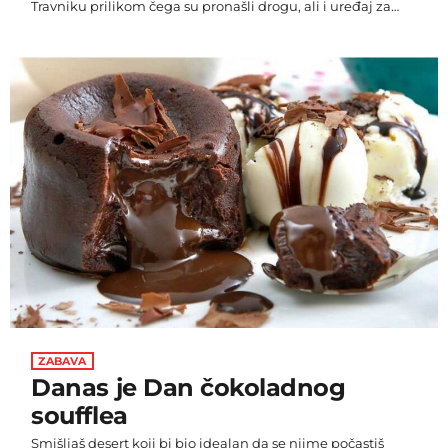
Travniku prilikom čega su pronašli drogu, ali i uređaj za
prisluškivanje. Sektor kriminalističke policije je u suradnji s
Timom za borbu protiv zloupotrebe opojnih droga u
četvrtak proveo akciju u ulici Derviša efendije Korkuta na
području Travnika, postupajući po naredbi Općinskog
suda u Travniku. Izvršen je pretres stana, podrumskih
prostorija i pratećih objekata koje koristi I. J., rođen […]
ZABAVA
Danas je Dan čokoladnog
soufflea
Smišljaš desert koji bi bio idealan da se njime počastiš