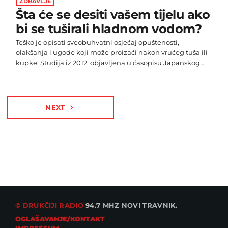
ZDRAVLJE
Šta će se desiti vašem tijelu ako
bi se tuširali hladnom vodom?
Teško je opisati sveobuhvatni osjećaj opuštenosti,
olakšanja i ugode koji može proizaći nakon vrućeg tuša ili
kupke. Studija iz 2012. objavljena u časopisu Japanskog
društva za balneologiju, klimatologiju i fizikalnu medicinu
ispitala je 6000 odraslih o njihovim navikama, uključujući
tuširaju li se redovito u vrućoj vodi. Oni koji prakticirtaju
tuširanje vrućom vodom, zabilježili su nižu razinu stresa,
NEXT
navigate_next
piše Health Digest. Stajanje pod vrućim tušem prije
spavanja također može biti način […]
© DRUKČIJI RADIO
94.7 MHZ NOVI TRAVNIK.
OGLAŠAVANJE/KONTAKT