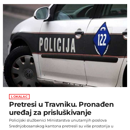
natjecateljica koje su završile utrku, te nije završila u
bodovima. Austrijanka Cornelia Hütter je odnijela pobjedu
s vremenom 1:31.97. Njemica Emma Aicher, koja je
nastupila odmah iza Muzaferije, je došla do drugog mjesta
sa samo […]
LOKALAC
Pretresi u Travniku. Pronađen
uređaj za prisluškivanje
Policijski službenici Ministarstva unutarnjih poslova
Srednjobosanskog kantona pretresli su više prostorija u