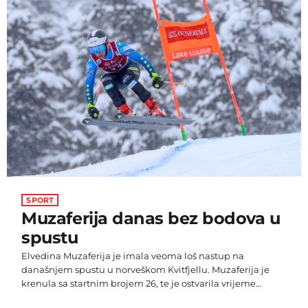
filmu opet su posudili Mike Myers kao Shrek, Eddie Murphy
kao Magarac i Cameron […]
SPORT
Muzaferija danas bez bodova u
spustu
Elvedina Muzaferija je imala veoma loš nastup na
današnjem spustu u norveškom Kvitfjellu. Muzaferija je
krenula sa startnim brojem 26, te je ostvarila vrijeme
1:35.33, što je bilo dovoljno tek za 47. mjesto od 49