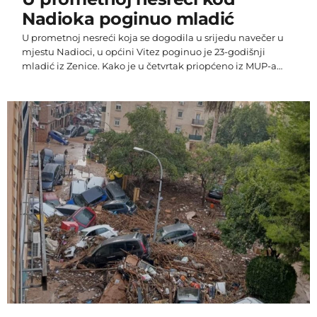
Nadioka poginuo mladić
U prometnoj nesreći koja se dogodila u srijedu navečer u
mjestu Nadioci, u općini Vitez poginuo je 23-godišnji
mladić iz Zenice. Kako je u četvrtak priopćeno iz MUP-a
Srednjobosanskog kantona, u srijedu oko 23,30 sati u
mjestu Nadioci, općina Vitez, dogodila se prometna
nezgoda u kojoj su sudjelovali putničko motorno vozilo
marke Alfa Romeo, kojim je upravljao vozač E.A. (2001.) iz
Zenice i teretno motorno vozilo marke Iveco, kojim je […]