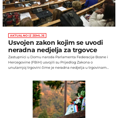
AKTUALNO IZ ZEMLJE
Usvojen zakon kojim se uvodi
neradna nedjelja za trgovce
Zastupnici u Domu naroda Parlamenta Federacije Bosne i
Hercegovine (FBiH) usvojili su Prijedlog Zakona o
unutarnjoj trgovini čime je neradna nedjelja u trgovinama
postala realnost u ovom entitetu. Zastupnici su ovaj Zakon
usvojili sa 55 glasova "za", 1 "protiv", dok je suzdržanih bilo
troje. Zakon će na snagu stupiti osam dana nakon
objavljivanja Službenim novinama FBiH. Bitno je
spomenuti član 131. ovog Zakona prema kojem su trgovci
dužni uskladiti rad […]