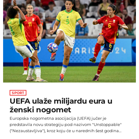
videa, Gaga je objavila izjavu na svom Instagram profilu o
značenju pjesme." "Mnogo razmišljam o odnosu koji imam
sa […]
SPORT
UEFA ulaže milijardu eura u
ženski nogomet
Europska nogometna asocijacija (UEFA) jučer je
predstavila novu strategiju pod nazivom "Unstoppable"
("Nezaustavljiva"), kroz koju će u narednih šest godina
uložiti milijardu eura za razvoj ženskog nogometa. Cilj je