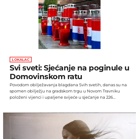
LOKALAC
Svi sveti: Sjećanje na poginule u
Domovinskom ratu
Povodom obilježavanja blagdana Svih svetih, danas su na
spomen obilježju na gradskom trgu u Novom Travniku
položeni vijenci i upaljene svijeće u sjećanje na 226
poginula hrvatska branitelja i 44 civilne žrtve
Domovinskog rata. Odavanju počasti nazočili su članovi
obitelji poginulih, Predstavnici vojske, Udruge proistekle iz
Domovinskog rata, predstavnici Općine, predstavnici
političkih stranaka te građani Novog Travnika.