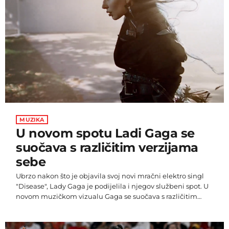
MUZIKA
U novom spotu Ladi Gaga se
suočava s različitim verzijama
sebe
Ubrzo nakon što je objavila svoj novi mračni elektro singl
"Disease", Lady Gaga je podijelila i njegov službeni spot. U
novom muzičkom vizualu Gaga se suočava s različitim
verzijama sebe. Neke su više sablasne od drugih dok
pokušava da povrati kontrolu nad svojim životom i
najdubljim strahovima. Prije svjetske premijere muzičkog