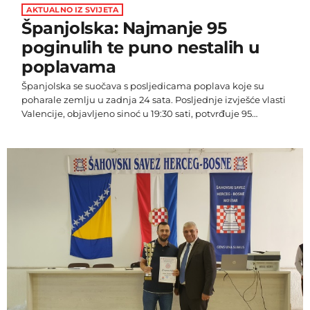
AKTUALNO IZ SVIJETA
Španjolska: Najmanje 95
poginulih te puno nestalih u
poplavama
Španjolska se suočava s posljedicama poplava koje su
poharale zemlju u zadnja 24 sata. Posljednje izvješće vlasti
Valencije, objavljeno sinoć u 19:30 sati, potvrđuje 95
poginulih te puno nestalih za kojima traje potraga.
Lokalne vlasti priopćile su da je zgrada suda u glavnom
gradu regije, također nazvanom Valencia, pretvorena u
privremenu mrtvačnicu, dok se strahuje da bi broj
poginulih mogao rasti. U mjestu Paiporta u Valenciji,
najmanje 40 ljudi izgubilo […]