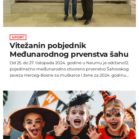
SPORT
Vitežanin pobjednik
Međunarodnog prvenstva šahu
Od 25. do 27. listopada 2024. godine u Neumu je održano12.
pojedinačno međunarodno otvoreno prvenstvo Šahovskog
saveza Herceg-Bosne za muškarce i žene za 2024. godinu.
Na prvenstvu je nastupilo 49 igrača, od toga 3
međunarodna majstora (IM). Igralo se po švicarskom
sustavu u 9 kola, s tempom igre 30 minuta po igraču uz
primjenu pravila FIDE. Pobjednik 12. pojedinačnog
Međunarodnog otvorenog prvenstva Šahovskog saveza
Herceg-Bosne je član ŠK Vitez, IM Dejan […]