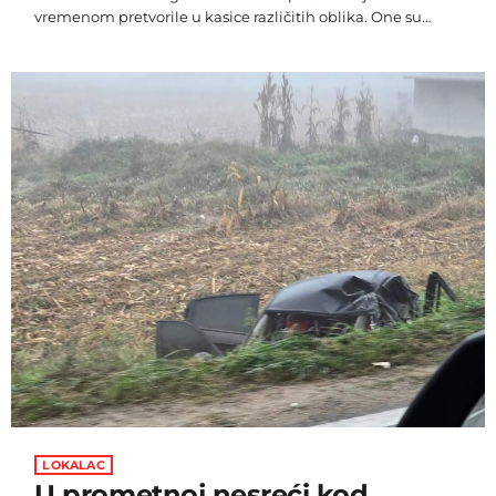
vremenom pretvorile u kasice različitih oblika. One su
dobar početak da djeca simpatičnom gestom ubacivanja
novčića uče o vrijednosti novca i o tome kako mala ušteda
može s vremenom narasti u nešto znatno veće. Za djecu je
štednja u kasici najčešći način čuvanja novca. Jedna je od
prednosti što […]
LOKALAC
U prometnoj nesreći kod