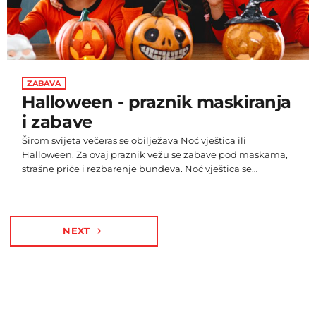
ZABAVA
Halloween - praznik maskiranja
i zabave
Širom svijeta večeras se obilježava Noć vještica ili
Halloween. Za ovaj praznik vežu se zabave pod maskama,
strašne priče i rezbarenje bundeva. Noć vještica se
tradicionalno obilježava 31. listopada noć uoči Svih svetih.
Obilježavanje ovog dana je nastalo tako što su plemena
rezbarenjem bundeva istjerivali loše vrijeme kako bi im
žetva uspjela, a danas se slavi, većinom kao zabavni
NEXT
navigate_next
festival koji uključuje maskiranje u mitološke likove poput
vještica, vampira, duhova, […]