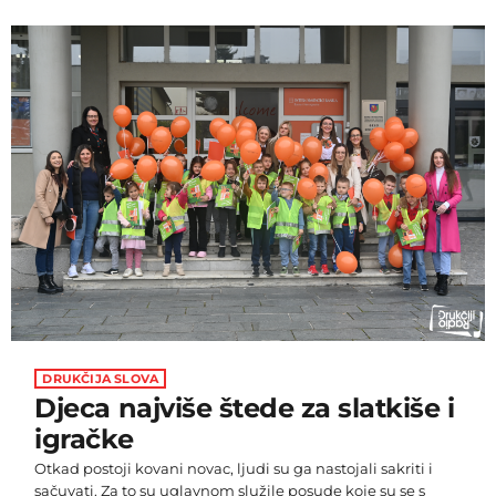
da do 2030. godine u Europi bude 5.000 profesionalnih
igračica i šest profesionalnih liga. Predsjednik UEFA-e
Aleksander Čeferin rekao je da će nova šestogodišnja
strategija postaviti temelje za otključavanje punog
potencijala ženskog nogometa te naglasio: "Dok ulazimo
u ovu uzbudljivu novu […]
DRUKČIJA SLOVA
Djeca najviše štede za slatkiše i
igračke
Otkad postoji kovani novac, ljudi su ga nastojali sakriti i
sačuvati. Za to su uglavnom služile posude koje su se s