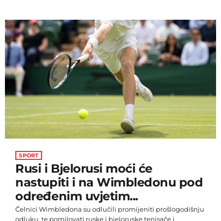
velikih isprintanih zgrada, a sadržavat će i beskonačni
bazen, spa-zonu i umjetnički studio. Hotel će se nalaziti na
mjestu postojećeg nomadskog hotela i kampa El Cosmico,
a izgled će mu biti inspiriran okolnim pustinjskim
krajolikom te uključivati zapanjujuće krivulje, kupole,
lukove i svodove postignute uz pomoć specijaliziranog
softvera i robotike […]
SPORT
Rusi i Bjelorusi moći će
nastupiti i na Wimbledonu pod
određenim uvjetim...
Čelnici Wimbledona su odlučili promijeniti prošlogodišnju
odluku, te pomilovati ruske i bjeloruske tenisače i