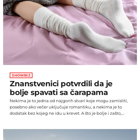
SHOWBIZ
Znanstvenici potvrdili da je
bolje spavati sa čarapama
Nekima je to jedna od najgorih stvari koje mogu zamisliti,
posebno ako večer uključuje romantiku, a nekima je to
dodatak bez kojeg ne idu u krevet. A što je bolje i zašto,
donosimo u nastavku. Od sada imate znanstvenu potvrdu,
ako uživate spavati s čarapama jer topla stopala tijekom
noći utječu na kvalitetu sna. Grijanjem stopala šire se
krvne žile što je mozgu signal da je vrijeme za spavanje.