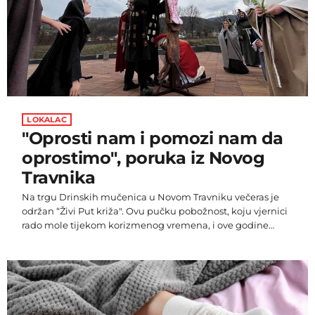
LOKALAC
"Oprosti nam i pomozi nam da
oprostimo", poruka iz Novog
Travnika
Na trgu Drinskih mučenica u Novom Travniku večeras je
održan “Živi Put križa". Ovu pučku pobožnost, koju vjernici
rado mole tijekom korizmenog vremena, i ove godine
izveli su Čuvari Kristova groba iz novotravničke župe
Presveto Trojstvo, te glumci Hrvatskog kazališta iz Travnika.
Ovo je druga godina ovakvog jednog zanimljivog i
neuobičajenog načina prikazivanja Isusove muke.
Redatelj Anto Bilić vizuelnim djelom ukazao je mnoštvu
vjernika , što je zapravo Isus proživio […]