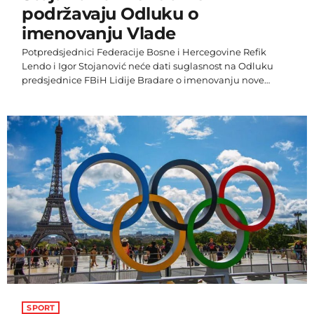
podržavaju Odluku o
imenovanju Vlade
Potpredsjednici Federacije Bosne i Hercegovine Refik
Lendo i Igor Stojanović neće dati suglasnost na Odluku
predsjednice FBiH Lidije Bradare o imenovanju nove
entitetske Vlade. Lendo je ponovio da neće dati suglasnost
jer među predloženim ministrima nema nijednog iz, kako
je rekao, pobjedničke stranke, odnosno SDA. "Odluka je
donesena mimo suglasnosti dva potpredsjednika. Ja ne
znam te ljude koji su predloženi za ministre. Ovdje imamo
nepostojanje Ustava FBiH. Pri ovoj pameti […]
SPORT