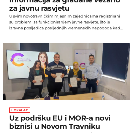
za javnu rasvjetu
U svim novotravničkim mjesnim zajednicama registrirani
su problemi sa funkcioniranjem javne rasvjete, što je
izravna posljedica posljednjih vremenskih nepogoda kada
je došlo do obaranje brojnih rasvjetnih i elektrostubova te
prekida u snabdijevanju električnom energijom.
Kako obnova sustava javne rasvjete iziskuje veća
financijska sredstva Općina Novi Travnik žurno je
pokrenula proceduru provedbe javne nabave kako bi se
eliminirale nastale štete. Aktivnosti na okončanju
procedure javne nabave čiji je cilj ponovno uspostavljanje
funkcionalne javne […]
LOKALAC
Uz podršku EU i MOR-a novi
biznisi u Novom Travniku