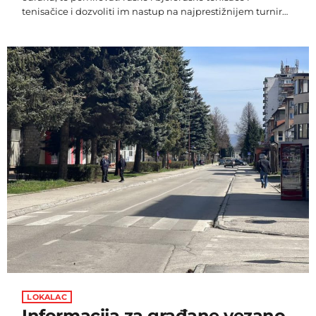
tenisačice i dozvoliti im nastup na najprestižnijem turniru
ove godine. Rusima i Bjelorusima je zabranjen nastup na
prošlogodišnjem Wimbledonu zbog agresije njihovih
država na Ukrajinu, a danas je vodstvo All England Cluba
odlučilo ukinuti zabranu, no uz dva veoma čudna uvjeta.
Rusi i Bjelorusi bi, naravno, kao i na ostalim turnirima
morali nastupati pod neutralnom zastavom, […]
LOKALAC
Informacija za građane vezano