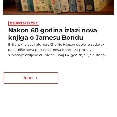
DRUKČIJA SLOVA
Nakon 60 godina izlazi nova
knjiga o Jamesu Bondu
Britanski pisac i glumac Charlie Higson dobio je zadatak
da napiše novu priču o Jamesu Bondu za proslavu
skorašnje kraljeve krunidbe. Ovaj 64-godišnjak je autor pet
knjiga iz serije Young Bond (Mladi Bond), koje su napisane
za mlađe čitatelje i vide Bonda kao tinejdžera na koledžu
Eton prije nego što je postao agent MI5. On His Majesty’s
Secret Service (U službi Njegovog Veličanstva) naručila je
NEXT
navigate_next
izdavačka kuća Ian Fleming Publications, a […]