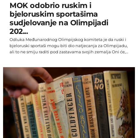
MOK odobrio ruskim i
bjeloruskim sportašima
sudjelovanje na Olimpijadi
202...
Odluka Međunarodnog Olimpijskog komiteta je da ruski i
bjeloruski sportaši mogu biti dio natjecanja za Olimpijadu,
ali to ne smiju raditi pod zastavama svojih zemalja Oni će,
ako se na Olimpijske igre plasiraju, nastupati
pod međunarodnom zastavom. Još je važno spomenuti
kako oni koji su javno podržavali agresiju Rusije na
Ukrajinu, te oni koji su povezani s ruskom vojskom
ugovorom, ne mogu nastupati. Na odluku je
reagirao Vladislav Heraskevič, sportaš koji je postao poznat
[…]