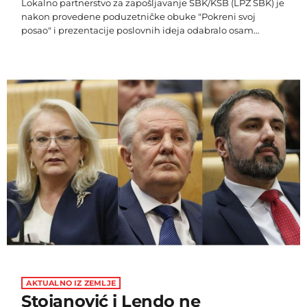
Lokalno partnerstvo za zapošljavanje SBK/KSB (LPZ SBK) je
nakon provedene poduzetničke obuke "Pokreni svoj
posao" i prezentacije poslovnih ideja odabralo osam
mladih nezaposlenih osoba koji će pokrenuti nove biznise
u općinama Vitez, Novi Travnik i Travnik. Potpisivanjem
ugovora odabrani kandidati će dobiti financijsku podršku
u iznosu od 6.000 KM i mentorsku podršku prilikom
pokretanja i tijekom razvoja biznisa u prvoj godini
poslovanja. Polaznici obuke i odabrani kandidati su
iskazali zahvalnost […]
AKTUALNO IZ ZEMLJE
Stojanović i Lendo ne