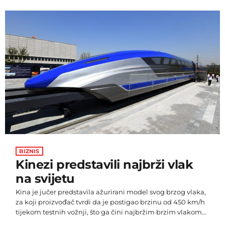
poboljšati veze sa svojim glavnim trgovinskim partnerima
- Novim Zelandom i Kinom. Zanimljiva je činjenica da će
Američka Samoa, koja se nalazi samo 220 kilometara
istočno od Samoe, posljednja dočekati 2025. Nakon […]
BIZNIS
Kinezi predstavili najbrži vlak
na svijetu
Kina je jučer predstavila ažurirani model svog brzog vlaka,
za koji proizvođač tvrdi da je postigao brzinu od 450 km/h
tijekom testnih vožnji, što ga čini najbržim brzim vlakom
na svijetu. Prema izvješću China State Railway Group Co.