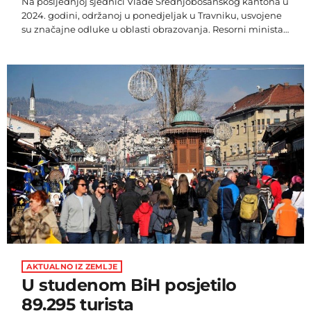
Na posljednjoj sjednici Vlade Srednjobosanskog kantona u
2024. godini, održanoj u ponedjeljak u Travniku, usvojene
su značajne odluke u oblasti obrazovanja. Resorni ministar
Bojan Domić priopćio je da je Vlada odobrila subvencije za
vrtićku djecu te sredstva za nabavku udžbenika za sve
osnovce na području kantona, koji će ih primati besplatno.
Ukupno izdvojena sredstva za nabavku udžbenika iznose
1,4 milijuna KM, dok će subvencije za boravak djece u
vrtićima biti […]
AKTUALNO IZ ZEMLJE
U studenom BiH posjetilo
89.295 turista