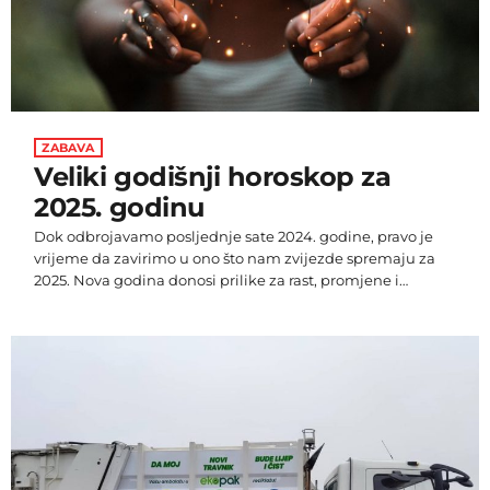
ZABAVA
Veliki godišnji horoskop za
2025. godinu
Dok odbrojavamo posljednje sate 2024. godine, pravo je
vrijeme da zavirimo u ono što nam zvijezde spremaju za
2025. Nova godina donosi prilike za rast, promjene i
ostvarenje snova, a svaki horoskopski znak imat će
jedinstveni put prema uspjehu i sreći. Bez obzira na to
jeste li fokusirani na posao, ljubav, financije ili zdravlje,
2025. godina nudi obilje inspiracije i izazova. Pročitajte što
vas očekuje i započnite novu godinu s […]