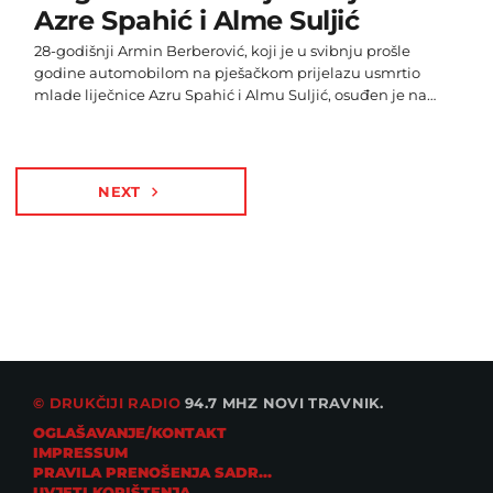
Azre Spahić i Alme Suljić
28-godišnji Armin Berberović, koji je u svibnju prošle
godine automobilom na pješačkom prijelazu usmrtio
mlade liječnice Azru Spahić i Almu Suljić, osuđen je na
maksimalnu kaznu od 20 godina zatvora, javlja Klix.
Berberović je na djevojke naletio u sarajevskom naselju
Marijin Dvor. Spahić je preminula na mjestu, dok je Suljić
umrla kasnije u bolnici. Berberoviću je u siječnju ove
NEXT
navigate_next
godine počelo suđenje na Kantonalnom sudu u Sarajevu.
Prije dokaznog postupka, na […]
© DRUKČIJI RADIO
94.7 MHZ NOVI TRAVNIK.
OGLAŠAVANJE/KONTAKT
IMPRESSUM
PRAVILA PRENOŠENJA SADRŽAJA
UVJETI KORIŠTENJA