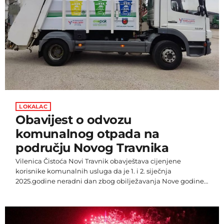
LOKALAC
Obavijest o odvozu
komunalnog otpada na
području Novog Travnika
Vilenica Čistoća Novi Travnik obavještava cijenjene
korisnike komunalnih usluga da je 1. i 2. siječnja
2025.godine neradni dan zbog obilježavanja Nove godine.
Također, mole korisnike da ne iznose otpad do sljedećeg
termina odvoza.