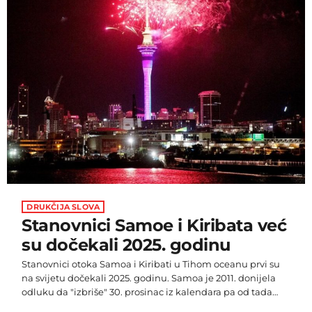
DRUKČIJA SLOVA
Stanovnici Samoe i Kiribata već
su dočekali 2025. godinu
Stanovnici otoka Samoa i Kiribati u Tihom oceanu prvi su
na svijetu dočekali 2025. godinu. Samoa je 2011. donijela
odluku da "izbriše" 30. prosinac iz kalendara pa od tada
prva ulazi u novu godinu. Ovim potezom željeli su