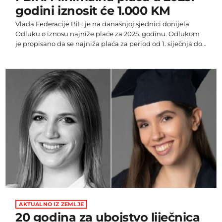
godini iznosit će 1.000 KM
Vlada Federacije BiH je na današnjoj sjednici donijela
Odluku o iznosu najniže plaće za 2025. godinu. Odlukom
je propisano da se najniža plaća za period od 1. siječnja do
31. prosinca 2025. godine utvrđuje u neto iznosu od 1.000
KM. Ova odluka stupa na snagu danom donošenja i objavit
će se u Službenim novinama Federacije BiH. Ova odluka je
trebala da zamijeni prijašnju uredbu o minimalnim
primanjima. Ipak, treba istaknuti […]
AKTUALNO IZ ZEMLJE
20 godina za ubojstvo liječnica