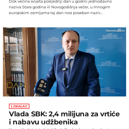
Dok većina svijeta posljednji dan u godini jednostavno
naziva Stara godina ili Novogodišnja večer, u mnogim
europskim zemljama taj dan nosi poseban naziv
- Silvestrovo. Iza ovog naziva krije se zanimljiva povijesna
priča koja seže još u 4. stoljeće. Sveti Silvestar I. bio je 33.
papa nakon svetog Petra, koji je služio kao poglavar
Katoličke crkve od 314. do 335. godine. Preminuo je 31.
prosinca 335. godine, zbog čega se njegov spomendan
obilježava upravo na taj […]
LOKALAC
Vlada SBK: 2,4 milijuna za vrtiće
i nabavu udžbenika