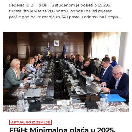
Federaciju BiH (FBiH) u studenom je posjetilo 89.295
turista, što je više za 21,8 posto u odnosu na isti mjesec
prošle godine, te manje za 34,1 posto u odnosu na listopad.
Turisti su u studenom ostvarili 165.007 noćenja, što je više
za 23,9 posto u odnosu na isti mjesec lani, te manje za 33,6
posto u odnosu na listopad, podaci su Federalnog zavoda
za statistiku. Domaćih turista u ukupnom broju […]
AKTUALNO IZ ZEMLJE
FBiH: Minimalna plaća u 2025.