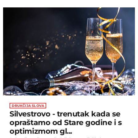
(China Railway), novi model, poznat kao prototip CR450,
dodatno će skratiti vrijeme putovanja i poboljšati
povezanost, čineći putovanja praktičnijima i
učinkovitijima za ogroman broj putnika u zemlji. Kako
piše China Daily, prototip CR450 […]
DRUKČIJA SLOVA
Silvestrovo - trenutak kada se
opraštamo od Stare godine i s
optimizmom gl...