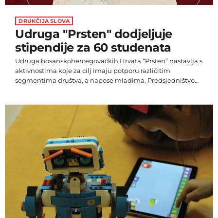
DRUKČIJA SLOVA
Udruga "Prsten" dodjeljuje
stipendije za 60 studenata
Udruga bosanskohercegovačkih Hrvata “Prsten” nastavlja s
aktivnostima koje za cilj imaju potporu različitim
segmentima društva, a napose mladima. Predsjedništvo
UO-a Udruge bosanskohercegovačkih Hrvata “Prsten”
raspisalo je natječaj za dodjelu jednokratne novčane
pomoći studentima. Jednokratna novčana pomoć
osigurana je iz sredstava prikupljenih na humanitarnoj
večeri koju je organizirala Udruga bosanskohercegovačkih
Hrvata “Prsten” pod nazivom “Podržimo naše studente”.
Novčana pomoć osigurana je za 60 studenata u iznosu od
po 500 KM. Povjerenstvo […]