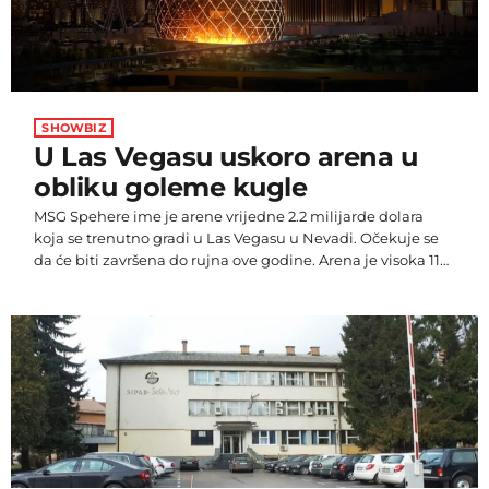
SHOWBIZ
U Las Vegasu uskoro arena u
obliku goleme kugle
MSG Spehere ime je arene vrijedne 2.2 milijarde dolara
koja se trenutno gradi u Las Vegasu u Nevadi. Očekuje se
da će biti završena do rujna ove godine. Arena je visoka 110
metara i široka 157 metara u najširem dijelu. Riječ je o
glazbenoj i zabavnoj areni u obliku goleme kugle. Prvotno
je trebala biti dovršena 2021., no izgradnja je u travnju
2020. godine bila obustavljena zbog poteškoća
uzrokovanih pandemijom covida-19. […]