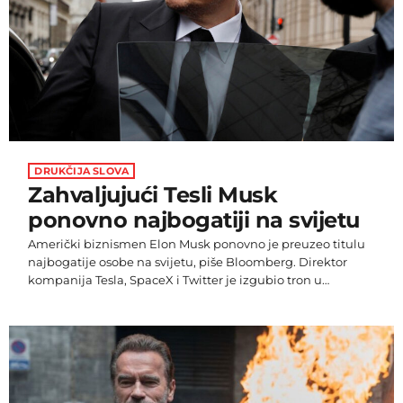
DRUKČIJA SLOVA
Zahvaljujući Tesli Musk
ponovno najbogatiji na svijetu
Američki biznismen Elon Musk ponovno je preuzeo titulu
najbogatije osobe na svijetu, piše Bloomberg. Direktor
kompanija Tesla, SpaceX i Twitter je izgubio tron u
prosincu prošle godine od Bernarda Arnaulta, direktora
francuskog luksuznog brenda LVMH (LVMHF) te se nalazio
na drugom mjestu liste duže od dva mjeseca. Međutim, od
ponedjeljka je ponovno na vrhu liste najbogatijih ljudi
svijeta zahvaljujući rastu dionica kompanije Tesla.
Muskovo bogatstvo se procjenjuje na 187,1 milijardu […]