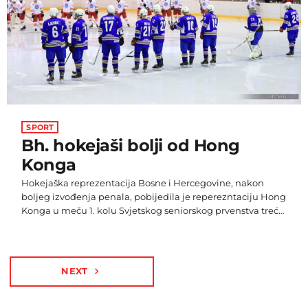
SPORT
Bh. hokejaši bolji od Hong
Konga
Hokejaška reprezentacija Bosne i Hercegovine, nakon
boljeg izvođenja penala, pobijedila je reperezntaciju Hong
Konga u meču 1. kolu Svjetskog seniorskog prvenstva treće
divizije - grupa B. Regularni dio i produžetak završen je
rezultatom 5:5. Nakon 39 godina, hokej na ledu se ponovo
vratio u Dvoranu Mirza Delibašić, Kulturno-sportskog
centra Skenderija. Osim naše reprezentacije i Hong Konga,
NEXT
navigate_next
na prvenstvu sudjeluju reprezentacije Kirgistana, Irana,
Malezije i Singapura. Naša reprezentacija svoj meč 2. […]