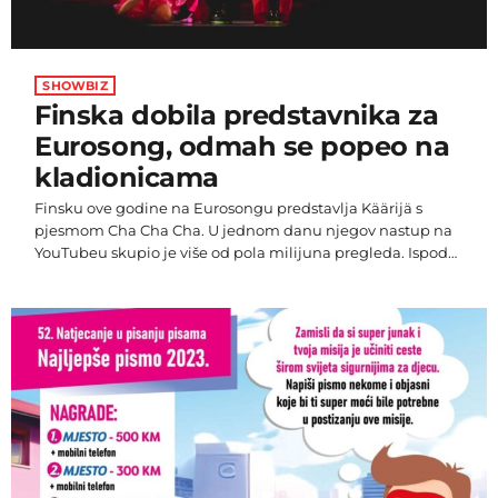
SHOWBIZ
Finska dobila predstavnika za
Eurosong, odmah se popeo na
kladionicama
Finsku ove godine na Eurosongu predstavlja Käärijä s
pjesmom Cha Cha Cha. U jednom danu njegov nastup na
YouTubeu skupio je više od pola milijuna pregleda. Ispod
videa skupilo se više od 2700 komentara eurovizijskih
fanova. Mnogima se svidjela pjesma. "Jedva čekam vidjeti
publiku u Liverpoolu kako pjeva Cha Cha Cha", "Presretan
sam što napokon pjevaju na svom jeziku", "Ovako treba
izgledati Eurosong. Zabavno, energično, čudno,
jedinstveno, na materinjem jeziku", […]