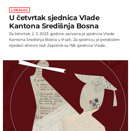
LOKALAC
U četvrtak sjednica Vlade
Kantona Središnja Bosna
Za četvrtak, 2. 3. 2023. godine, sazvana je sjednica Vlade
Kantona Središnja Bosna u 9 sati. Za sjednicu je predložen
sljedeći dnevni red: Zapisnik sa 158. sjednice Vlade
Kantona Središnja Bosna - tajnik Vlade Godišnji plan
aktivnosti Poslovne jedinice Spomenik prirode „Prokoško
jezero“ za godinu (na suglasnost) – Ministarstvo prostornog
uređenja, građenja, zaštite okoliša, povratka i stambenih
poslovaa) Godišnji plan financiranja Poslovne jedinice
Spomenik prirode „Prokoško jezero“ za godinu (na […]