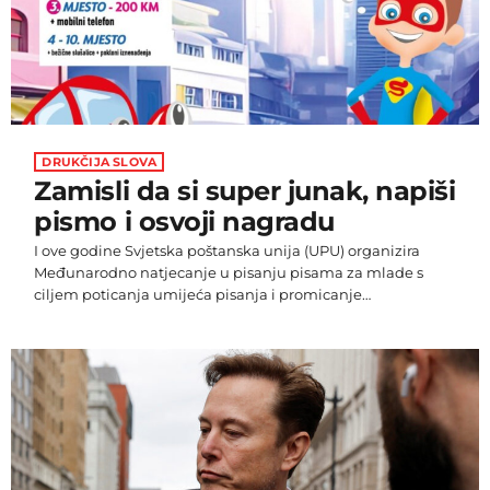
DRUKČIJA SLOVA
Zamisli da si super junak, napiši
pismo i osvoji nagradu
I ove godine Svjetska poštanska unija (UPU) organizira
Međunarodno natjecanje u pisanju pisama za mlade s
ciljem poticanja umijeća pisanja i promicanje
međunarodnog prijateljstva. U BiH natjecanje zajednički
organiziraju tri poštanska operatora – Hrvatska pošta
Mostar, BH Pošta i Pošte Srpske. Pismo koje stručni žiri
odabere kao najljepše predstavljat će Bosnu i Hercegovinu
na ovogodišnjem natjecanju. Svjetska poštanska unija želi
podići svijest o sigurnosti djece na cestama te u skladu […]