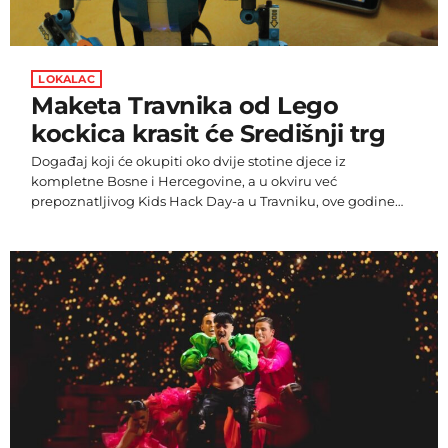
LOKALAC
Maketa Travnika od Lego
kockica krasit će Središnji trg
Događaj koji će okupiti oko dvije stotine djece iz
kompletne Bosne i Hercegovine, a u okviru već
prepoznatljivog Kids Hack Day-a u Travniku, ove godine
planiran je za 15. travanj i donosi novosti koje ovaj grad
stavljaju u kontekst globalno atraktivne priče. Naime
maketa urbanog dijela Travnika na površini od 4o
kvadratnih metara zapravo će biti svojevrsna atrakcija
postavljena u centru grada, koju će kreirati djeca.
Vrijednost projekta koju organizacijski […]