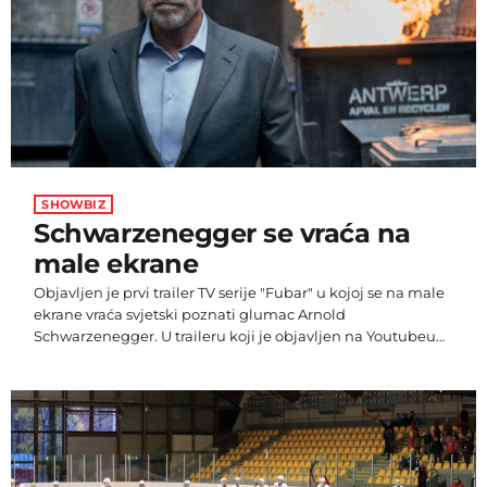
SHOWBIZ
Schwarzenegger se vraća na
male ekrane
Objavljen je prvi trailer TV serije "Fubar" u kojoj se na male
ekrane vraća svjetski poznati glumac Arnold
Schwarzenegger. U traileru koji je objavljen na Youtubeu
navedeno je kako će serija od ukupno osam epizoda biti
emitirana 25. svibnja na platformi Netflix. U "Fubaru", prvoj
TV seriji na digitalnoj platformi u kojoj glumi
Schwarzenegger, glume još Monica Barbaro, Fortune
Feimster i Andy Buckley. Akcijska humoristična serija
govori o tome što […]