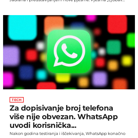
do kraja života“ nastavak je uspješne suradnje koju su
legendarni kantautor Željko Krušlin – Kruška i Jacques
Houdek započeli još protekloga ljeta kada je predstavljena
uspješnica „Sretni ljudi ne pišu pjesme“, jedna od
najemitiranijih pjesama prošlogodišnjih Melodija Jadrana.
„Kruška mi je prilikom jednog našeg druženja predstavio
desetak bisera iz svoje glazbene […]
TECH
Za dopisivanje broj telefona
više nije obvezan. WhatsApp
uvodi korisnička...
Nakon godina testiranja i iščekivanja, WhatsApp konačno