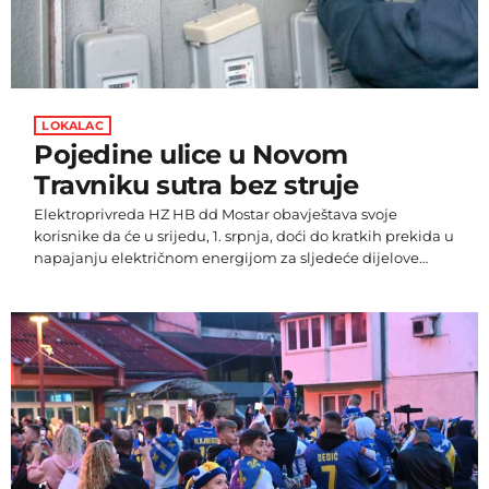
LOKALAC
Pojedine ulice u Novom
Travniku sutra bez struje
Elektroprivreda HZ HB dd Mostar obavještava svoje
korisnike da će u srijedu, 1. srpnja, doći do kratkih prekida u
napajanju električnom energijom za sljedeće dijelove
Novog Travnika. Od 8 do 9 sati struju neće imati korisnici TS
10/0,4 kV Samačka (dio Ul.Kralja Tvrtka
br.17,19,21,22,24,26,28,30,32,34,36,38 i 40, dio Ul.R.Boškovića
br.21,23,25,27,29,31,33,35 i 37). Od 9:30 do 10 sati TS 10/0,4 kV
Kućni trafo (dio naselja Rastovci i dio Ul. Ruđera Boškovića,
gradski […]