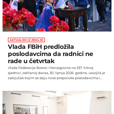
AKTUALNO IZ ZEMLJE
Vlada FBiH predložila
poslodavcima da radnici ne
rade u četvrtak
Vlada Federacije Bosne i Hercegovine na 337. hitnoj
sjednici, održanoj danas, 30. lipnja 2026. godine, usvojila je
zaključak kojim se daju nove preporuke poslodavcima i
jedinicama lokalne samouprave povodom utakmice
reprezentacija Bosne i Hercegovine i Sjedinjenih
Američkih Država na Svjetskom prvenstvu. Zaključkom je
prihvaćena Informacija o preporuci poslodavcima na
teritoriji Federacije BiH povodom održavanja utakmice
između reprezentacija Bosne i Hercegovine i Sjedinjenih
Američkih Država. Vlada preporučuje poslodavcima u