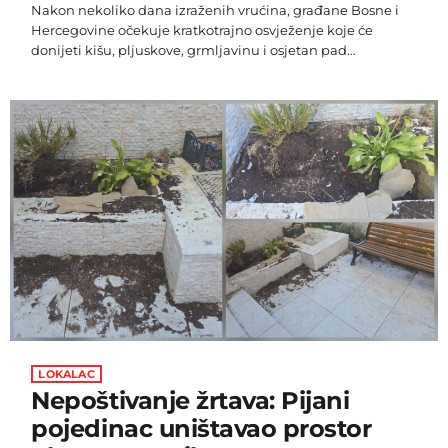
Nakon nekoliko dana izraženih vrućina, građane Bosne i
Hercegovine očekuje kratkotrajno osvježenje koje će
donijeti kišu, pljuskove, grmljavinu i osjetan pad
temperature. Ipak, prema prognozi Federalnog
hidrometeorološkog zavoda (FHMZ), riječ je o prolaznoj
promjeni vremena, nakon koje će se temperature ponovno
vratiti na ljetne vrijednosti. Danas će u većem dijelu zemlje
prije podne prevladavati sunčano vrijeme, dok će u
poslijepodnevnim satima, uz razvoj oblačnosti, lokalno biti
pljuskova i grmljavine. Najviša […]
LOKALAC
Nepoštivanje žrtava: Pijani
pojedinac uništavao prostor