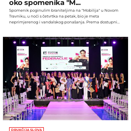
oko spomenika "M...
Spomenik poginulim braniteljima na "Mobilija" u Novom
Travniku, u noći s četvrtka na petak, bio je meta
neprimjerenog i vandalskog ponašanja. Prema dostupnim
informacijama i snimkama koje su stigle na adresu
Drukčijeg radija, pijana osoba počupala je cvijeće
posađeno oko spomenika, narušila izgled mjesta sjećanja
te se pritom fotografirala uz uništeni prostor. Uništavanje
spomenika i njegove okolice nije samo materijalna šteta,
već i nepoštivanje uspomene na one koji su izgubili […]
DRUKČIJA SLOVA