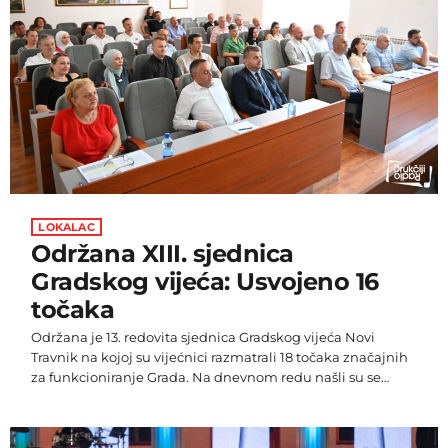
Federaciji BiH […]
LOKALAC
Održana XIII. sjednica
Gradskog vijeća: Usvojeno 16
točaka
Održana je 13. redovita sjednica Gradskog vijeća Novi
Travnik na kojoj su vijećnici razmatrali 18 točaka značajnih
za funkcioniranje Grada. Na dnevnom redu našli su se
prijedlog novog Statuta Grada Novi Travnik, odluke vezane
uz prostorno i urbanističko planiranje, imenovanja u
gradskim tijelima i ustanovama, kao i više odluka koje se