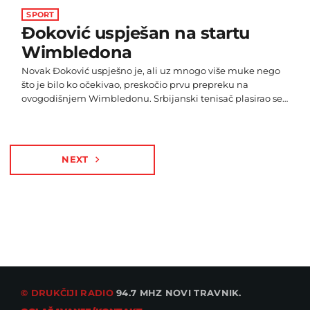
SPORT
Đoković uspješan na startu
Wimbledona
Novak Đoković uspješno je, ali uz mnogo više muke nego
što je bilo ko očekivao, preskočio prvu prepreku na
ovogodišnjem Wimbledonu. Srbijanski tenisač plasirao se
u drugo kolo nakon što je savladao žilavog kineskog
predstavnika Yibinga Wua (ATP: 102) sa 3:1 u setovima (6:4,
5:7, 6:4, 6:4). Meč na središnjem terenu igran je pod
zatvorenim krovom, a publika je imala priliku gledati
NEXT
navigate_next
borbu koja je trajala tri sata i 16 […]
© DRUKČIJI RADIO
94.7 MHZ NOVI TRAVNIK.