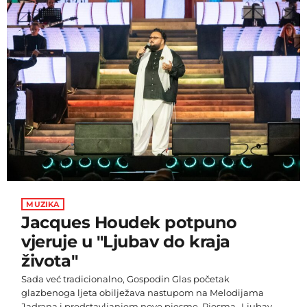
odnose na rad javnih poduzeća, komunalne usluge i druga
pitanja od značaja za građane. Istaknimo kako je usvojena
Odluka […]
MUZIKA
Jacques Houdek potpuno
vjeruje u "Ljubav do kraja
života"
Sada već tradicionalno, Gospodin Glas početak
glazbenoga ljeta obilježava nastupom na Melodijama
Jadrana i predstavljanjem nove pjesme. Pjesma „Ljubav