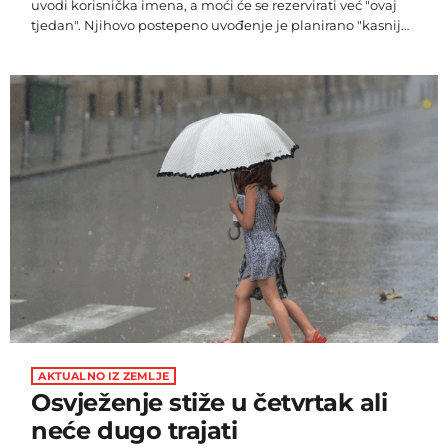
uvodi korisnička imena, a moći će se rezervirati već "ovaj
tjedan". Njihovo postepeno uvođenje je planirano "kasnije
ove godine", a WhatsApp će obavijestiti korisnike kada
budu dostupna u njihovoj zemlji. Očigledno je da će, s
obzirom na više od tri milijarde korisnika, biti mnogo onih
koji će htjeti isto korisničko ime, tako da će to biti priličan
"kaos". Iz WhatsAppa kažu da dodaju […]
AKTUALNO IZ ZEMLJE
Osvježenje stiže u četvrtak ali
neće dugo trajati