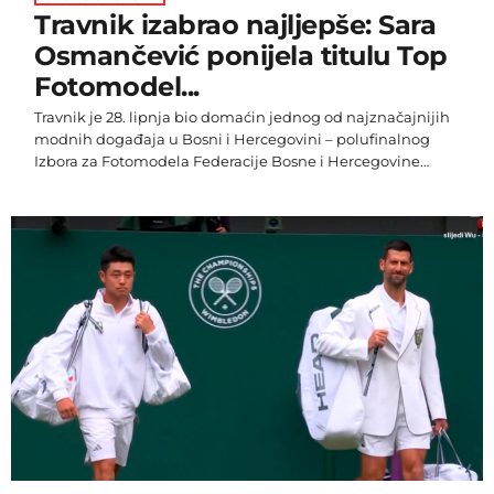
Travnik izabrao najljepše: Sara
Osmančević ponijela titulu Top
Fotomodel...
Travnik je 28. lipnja bio domaćin jednog od najznačajnijih
modnih događaja u Bosni i Hercegovini – polufinalnog
Izbora za Fotomodela Federacije Bosne i Hercegovine
2026. godine. Nova dvorana Srednjoškolskog centra bila je
ispunjena publikom koja je uživala u večeri ispunjenoj
ljepotom, modom, glazbom i vrhunskom produkcijom. Na
ovogodišnjem izboru predstavilo se 42 najuspješnije
djevojake iz svih kantona Federacije Bosne i Hercegovine,
koje su svojim nastupima, elegancijom i talentom
konkurirale za […]