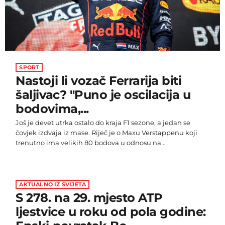
SPORT
Nastoji li vozač Ferrarija biti
šaljivac? "Puno je oscilacija u
bodovima,...
Još je devet utrka ostalo do kraja F1 sezone, a jedan se
čovjek izdvaja iz mase. Riječ je o Maxu Verstappenu koji
trenutno ima velikih 80 bodova u odnosu na
drugoplasiranog Charlesa Leclerca. Sjajni Nizozemac u
ovosezonskih 13 utrka ostvario je osam pobjeda te
uvjerljivo juriša prema drugom uzastopnom naslovu u
Formuli 1. Gledajući 21. stoljeće, naslov su uspjeli obraniti
AKTUALNO IZ SVIJETA
samo velikani ovog sporta: Michael Schumacher, Fernando
S 278. na 29. mjesto ATP
Alonso, Sebastian Vettel […]
ljestvice u roku od pola godine: