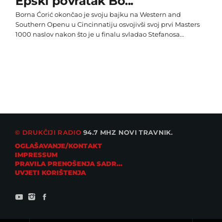
Epski povratak Bo...
Borna Ćorić okončao je svoju bajku na Western and
Southern Openu u Cincinnatiju osvojivši svoj prvi Masters
1000 naslov nakon što je u finalu svladao Stefanosa
Tsitsipasa u dva seta. Hrvatski 25-godišnjak prevladao je
nešto lošiji početak u kojem je morao vraćati break
zaostatka i srušio je svog grčkog rivala sa 7:6 (0) i 6:2. Iako
mu niti jedna kladionica uoči turnira nije vjerovala, uoči
finala šanse za naslov su […]
© DRUKČIJI RADIO
94.7 MHZ NOVI TRAVNIK.
OGLAŠAVANJE/KONTAKT
IMPRESSUM
PRAVILA PRENOŠENJA SADRŽAJA
UVJETI KORIŠTENJA