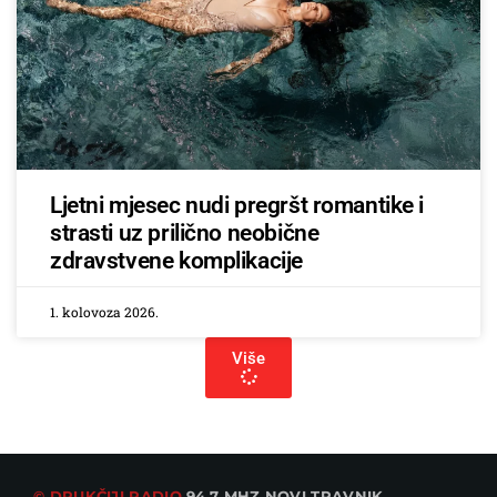
Ljetni mjesec nudi pregršt romantike i
strasti uz prilično neobične
zdravstvene komplikacije
1. kolovoza 2026.
Više
© DRUKČIJI RADIO
94.7 MHZ NOVI TRAVNIK.