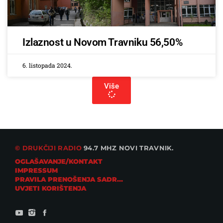
Izlaznost u Novom Travniku 56,50%
6. listopada 2024.
Više
© DRUKČIJI RADIO
94.7 MHZ NOVI TRAVNIK.
OGLAŠAVANJE/KONTAKT
IMPRESSUM
PRAVILA PRENOŠENJA SADRŽAJA
UVJETI KORIŠTENJA