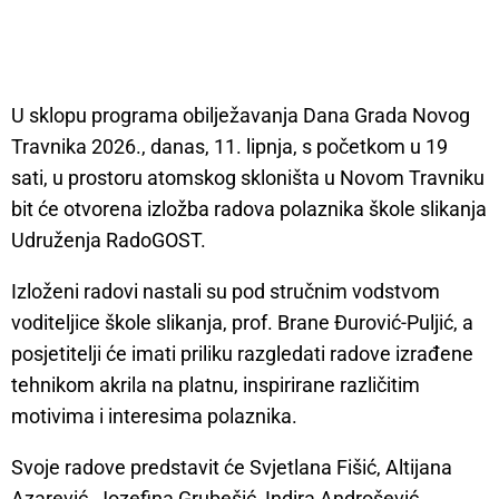
U sklopu programa obilježavanja Dana Grada Novog
Travnika 2026., danas, 11. lipnja, s početkom u 19
sati, u prostoru atomskog skloništa u Novom Travniku
bit će otvorena izložba radova polaznika škole slikanja
Udruženja RadoGOST.
Izloženi radovi nastali su pod stručnim vodstvom
voditeljice škole slikanja, prof. Brane Đurović-Puljić, a
posjetitelji će imati priliku razgledati radove izrađene
tehnikom akrila na platnu, inspirirane različitim
motivima i interesima polaznika.
Svoje radove predstavit će Svjetlana Fišić, Altijana
Azarević, Jozefina Grubešić, Indira Androšević,