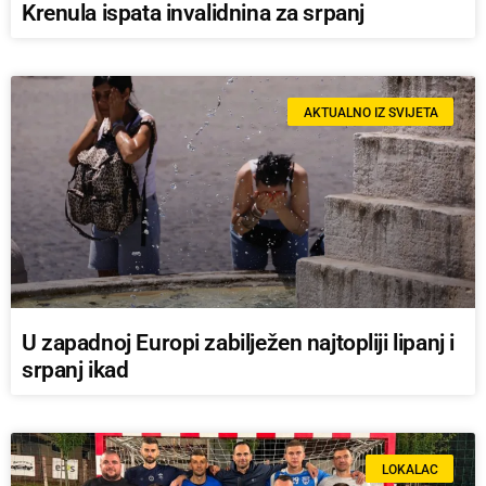
Krenula ispata invalidnina za srpanj
AKTUALNO IZ SVIJETA
U zapadnoj Europi zabilježen najtopliji lipanj i
srpanj ikad
LOKALAC