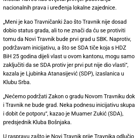
nacionalnih prava i uređenja lokalne zajednice.
„Meni je kao Travničanki žao što Travnik nije dosad
dobio status grada, ali to ne znači da ću se protiviti
tomu da Novi Travnik bude prvi grad u SBK. Naprotiv,
podržavam inicijativu, a što se SDA tiče koja s HDZ
BiH 25 godina dijeli vlast u ovom kantonu, mogu samo
zaključiti da se SDA protiv jer prvi put nije dio vlasti“,
kazala je Ljubinka Atanasijević (SDP), izaslanica u
Klubu Srba.
„Nećemo podržati Zakon o gradu Novom Travniku dok
i Travnik ne bude grad. Neka podnesu inicijativu skupa
i dobit će potporu“, kazao je Muamer Zukić (SDA),
predsjednik Kluba Bošnjaka.
U raspravu zašto je Novi Travnik prije Travnika odlučio