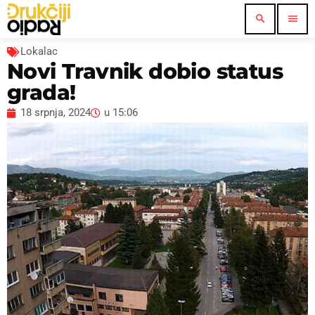
search
menu
Lokalac
Novi Travnik dobio status
grada!
18 srpnja, 2024
u
15:06