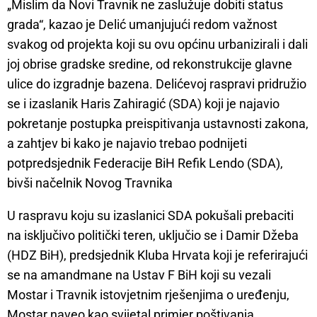
„Mislim da Novi Travnik ne zaslužuje dobiti status
grada“, kazao je Delić umanjujući redom važnost
svakog od projekta koji su ovu općinu urbanizirali i dali
joj obrise gradske sredine, od rekonstrukcije glavne
ulice do izgradnje bazena. Delićevoj raspravi pridružio
se i izaslanik Haris Zahiragić (SDA) koji je najavio
pokretanje postupka preispitivanja ustavnosti zakona,
a zahtjev bi kako je najavio trebao podnijeti
potpredsjednik Federacije BiH Refik Lendo (SDA),
bivši načelnik Novog Travnika
U raspravu koju su izaslanici SDA pokušali prebaciti
na isključivo politički teren, uključio se i Damir Džeba
(HDZ BiH), predsjednik Kluba Hrvata koji je referirajući
se na amandmane na Ustav F BiH koji su vezali
Mostar i Travnik istovjetnim rješenjima o uređenju,
Mostar naveo kao svijetal primjer poštivanja