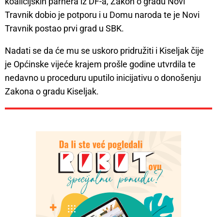
koalicijskih parnera iz DF-a, Zakon o gradu Novi
Travnik dobio je potporu i u Domu naroda te je Novi
Travnik postao prvi grad u SBK.
Nadati se da će mu se uskoro pridružiti i Kiseljak čije
je Općinske vijeće krajem prošle godine utvrdila te
nedavno u proceduru uputilo inicijativu o donošenju
Zakona o gradu Kiseljak.