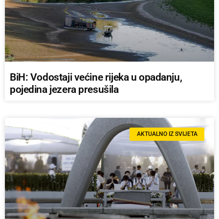
BiH: Vodostaji većine rijeka u opadanju,
pojedina jezera presušila
AKTUALNO IZ SVIJETA