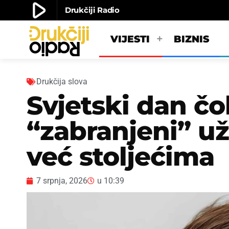
play_arrow
Drukčiji Radio
play_arrow
Drukčiji radio
VIJESTI
BIZNIS
Drukčija slova
Svjetski dan čo
“zabranjeni” už
već stoljećima
7 srpnja, 2026
u
10:39