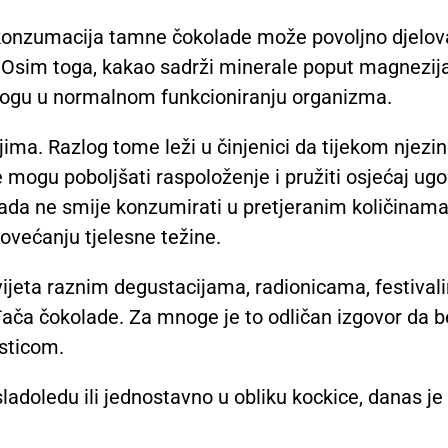
konzumacija tamne čokolade može povoljno djelov
ila. Osim toga, kakao sadrži minerale poput magnezija
ulogu u normalnom funkcioniranju organizma.
ijima. Razlog tome leži u činjenici da tijekom njezi
 mogu poboljšati raspoloženje i pružiti osjećaj ugo
lada ne smije konzumirati u pretjeranim količinama
povećanju tjelesne težine.
vijeta raznim degustacijama, radionicama, festival
ača čokolade. Za mnoge je to odličan izgovor da b
sticom.
sladoledu ili jednostavno u obliku kockice, danas je