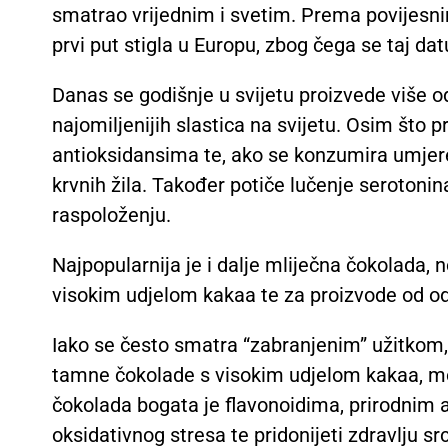
smatrao vrijednim i svetim. Prema povijesni
prvi put stigla u Europu, zbog čega se taj d
Danas se godišnje u svijetu proizvede više o
najomiljenijih slastica na svijetu. Osim što 
antioksidansima te, ako se konzumira umjere
krvnih žila. Također potiče lučenje serotoni
raspoloženju.
Najpopularnija je i dalje mliječna čokolada, 
visokim udjelom kakaa te za proizvode od o
Iako se često smatra “zabranjenim” užitkom,
tamne čokolade s visokim udjelom kakaa, mo
čokolada bogata je flavonoidima, prirodnim 
oksidativnog stresa te pridonijeti zdravlju srca