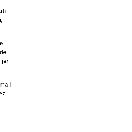
ati
,
ne
de.
 jer
ima i
ez