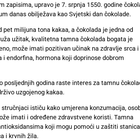
m zapisima, upravo je 7. srpnja 1550. godine čoko
atum danas obilježava kao Svjetski dan čokolade.
d pet milijuna tona kakaa, a čokolada je jedna od
pruža užitak, kvalitetna tamna čokolada bogata je
no, može imati pozitivan učinak na zdravlje srca i
na i endorfina, hormona koji doprinose dobrom
no posljednjih godina raste interes za tamnu čokola
drživo uzgojenog kakaa.
 stručnjaci ističu kako umjerena konzumacija, osob
že imati i određene zdravstvene koristi. Tamna
antioksidansima koji mogu pomoći u zaštiti stanica
 i krvnih žila.