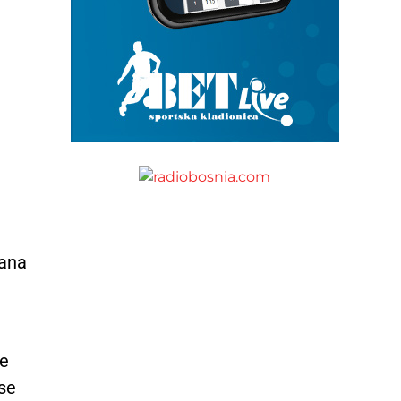
dana
le
 se