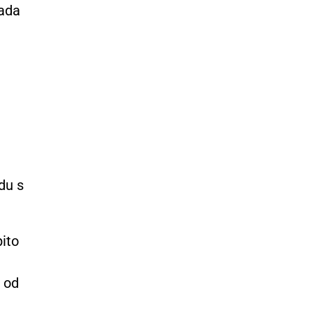
lada
du s
ito
 od