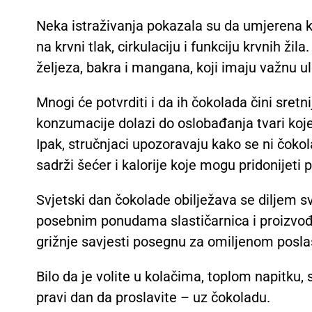
Neka istraživanja pokazala su da umjerena 
na krvni tlak, cirkulaciju i funkciju krvnih ž
željeza, bakra i mangana, koji imaju važnu 
Mnogi će potvrditi i da ih čokolada čini sretn
konzumacije dolazi do oslobađanja tvari koje
Ipak, stručnjaci upozoravaju kako se ni čoko
sadrži šećer i kalorije koje mogu pridonijeti 
Svjetski dan čokolade obilježava se diljem s
posebnim ponudama slastičarnica i proizvođ
grižnje savjesti posegnu za omiljenom posla
Bilo da je volite u kolačima, toplom napitku, 
pravi dan da proslavite – uz čokoladu.