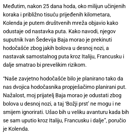
Međutim, nakon 25 dana hoda, oko milijun učinjenih
koraka i približno tisuću prijeđenih kilometara,
Kolenda je putem društvenih mreža objavio kako
odustaje od nastavka puta. Kako navodi, njegov
suputnik Ivan Šedevija Baja morao je prekinuti
hodočašće zbog jakih bolova u desnoj nozi, a
nastavak samostalnog puta kroz Italiju, Francusku i
dalje smatrao bi prevelikim rizikom.
“Naše zavjetno hodočašće bilo je planirano tako da
nas dvojica hodočasnika propješačimo planirani put.
Nažalost, moj prijatelj Baja morao je odustati zbog
bolova u desnoj nozi, a taj ‘Božji prst’ ne mogu i ne
smijem ignorirati. Ušao bih u veliku avanturu kada bih
se sam uputio kroz Italiju, Francusku i dalje”, poručio
je Kolenda.