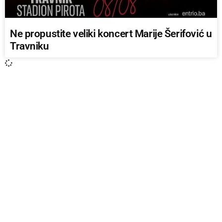
Ne propustite veliki koncert Marije Šerifović u
Travniku
LOKALAC
Bačena eksplozivna naprava u ugostiteljski
objekt u Vitezu