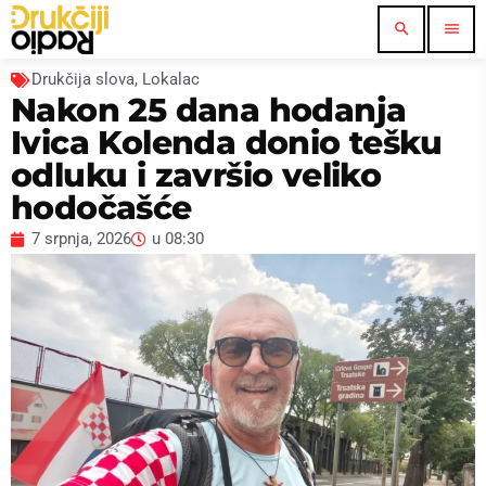
search
menu
Drukčija slova
,
Lokalac
Nakon 25 dana hodanja
Ivica Kolenda donio tešku
odluku i završio veliko
hodočašće
7 srpnja, 2026
u
08:30