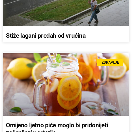
Stiže lagani predah od vrućina
ZDRAVLJE
Omijeno ljetno piće moglo bi pridonijeti