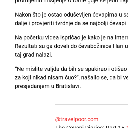
promijenio mišljenje o tome gdje se jedu najb
Nakon što je ostao oduševljen ćevapima u sar
dalje i provjeriti tvrdnje da se najbolji ćevap
Na početku videa ispričao je kako je na inter
Rezultati su ga doveli do ćevabdžinice Hari u
taj grad nalazi.
“Ne mislite valjda da bih se spakirao i oti
za koji nikad nisam čuo?”, našalio se, da bi 
presjedanjem u Bratislavi.
@travelpoor.com
The Cevapi Diaries: Part 15