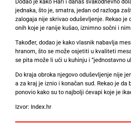
Dodao je kako Hari i danas svakodnevno dolaz
jednaka, što je, smatra, jedan od razloga zaš
zalogaja nije skrivao oduševljenje. Rekao je 
onih koje je ranije kušao, iznimno sočni i nim
Također, dodao je kako vlasnik nabavlja mes
hranom, što se može osjetiti u kvaliteti mesa
se pita može li ući u kuhinju i “jednostavno u
Do kraja obroka njegovo oduševljenje nije jenj
a za kraj je iznio i konačan sud. Rekao je da b
ponovio kako su to najbolji ćevapi koje je ik
Izvor: Index.hr