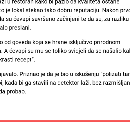
i u restoran kako bi pazio da kvaliteta ostane
to je lokal stekao tako dobru reputaciju. Nakon prv
da su ćevapi savršeno začinjeni te da su, za razliku
alo preslani.
o od goveda koja se hrane isključivo prirodnom
. A ćevapi su mu se toliko svidjeli da se našalio k
krasti recept”.
avalo. Priznao je da je bio u iskušenju “polizati tan
i, kada bi ga stavili na detektor laži, bez razmišljan
ada probao.