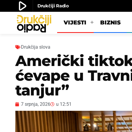
play_arrow
Drukčiji Radio
play_arrow
Drukčiji radio
VIJESTI
BIZNIS
Drukčija slova
Američki tiktok
ćevape u Travni
tanjur”
7 srpnja, 2026
u
12:51