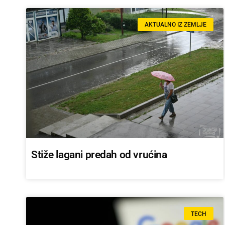
AKTUALNO IZ ZEMLJE
Stiže lagani predah od vrućina
TECH