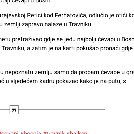
olji ćevapi u Bosni.
ajevskoj Petici kod Ferhatovića, odlučio je otići k
i u zemlji zapravo nalaze u Travniku.
netu pretraživao gdje se jedu najbolji ćevapi u Bosn
 Travniku, a zatim je na karti pokušao pronaći gdje
šao u nepoznatu zemlju samo da probam ćevape u gr
već u sljedećem kadru pokazao kako je na putu, s
#cevapi
#bosnia
#travnik
#balkan