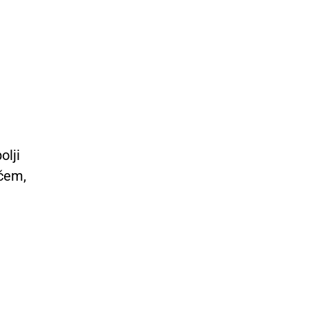
olji
ačem,