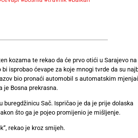
žen kozama te rekao da će prvo otići u Sarajevo na
 bi isprobao ćevape za koje mnogi tvrde da su najb
 izazov bio pronaći automobil s automatskim mjenj
da je Bosna prekrasna.
u buregdžinicu Sač. Ispričao je da je prije dolaska
nakon što ga je pojeo promijenio je mišljenje.
ok”, rekao je kroz smijeh.