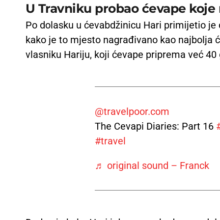
U Travniku probao ćevape koje n
Po dolasku u ćevabdžinicu Hari primijetio je 
kako je to mjesto nagrađivano kao najbolja ć
vlasniku Hariju, koji ćevape priprema već 40 g
@travelpoor.com
The Cevapi Diaries: Part 16
#travel
♬ original sound – Franck