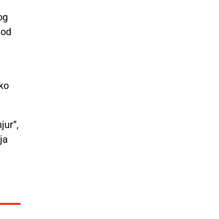
og
 od
ako
jur”,
ja