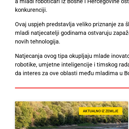
a mladi robotičari iz Bosne i Hercegovine os
konkurenciji.
Ovaj uspjeh predstavlja veliko priznanje za šk
mladi natjecatelji godinama ostvaruju zapaž
novih tehnologija.
Natjecanja ovog tipa okupljaju mlade inovatore
robotike, umjetne inteligencije i timskog rad
da interes za ove oblasti među mladima u Bo
AKTUALNO IZ ZEMLJE