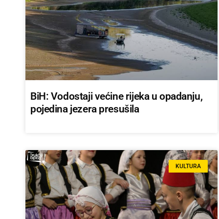
BiH: Vodostaji većine rijeka u opadanju,
pojedina jezera presušila
KULTURA