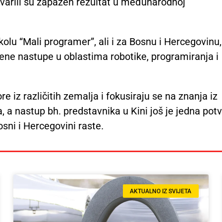
tvarili su zapažen rezultat u međunarodnoj
olu “Mali programer”, ali i za Bosnu i Hercegovinu, 
ene nastupe u oblastima robotike, programiranja i
 iz različitih zemalja i fokusiraju se na znanja iz
a, a nastup bh. predstavnika u Kini još je jedna pot
sni i Hercegovini raste.
AKTUALNO IZ SVIJETA