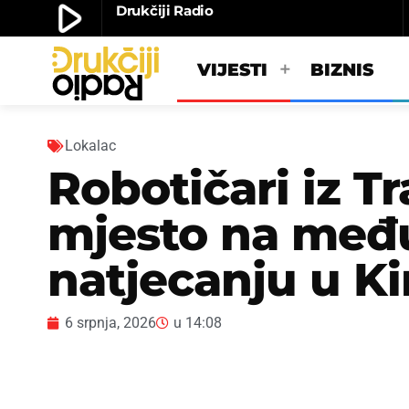
play_arrow
Drukčiji Radio
play_arrow
Drukčiji radio
VIJESTI
BIZNIS
Lokalac
Robotičari iz Tr
mjesto na me
natjecanju u Ki
6 srpnja, 2026
u
14:08