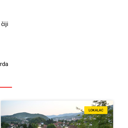
čiji
vrda
LOKALAC