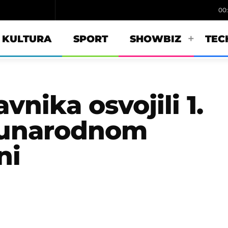
00
KULTURA
SPORT
SHOWBIZ
TEC
avnika osvojili 1.
đunarodnom
ni