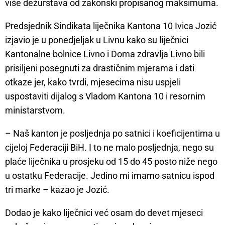
više dežurstava od zakonski propisanog maksimuma.
Predsjednik Sindikata liječnika Kantona 10 Ivica Jozić
izjavio je u ponedjeljak u Livnu kako su liječnici
Kantonalne bolnice Livno i Doma zdravlja Livno bili
prisiljeni posegnuti za drastičnim mjerama i dati
otkaze jer, kako tvrdi, mjesecima nisu uspjeli
uspostaviti dijalog s Vladom Kantona 10 i resornim
ministarstvom.
– Naš kanton je posljednja po satnici i koeficijentima u
cijeloj Federaciji BiH. I to ne malo posljednja, nego su
plaće liječnika u prosjeku od 15 do 45 posto niže nego
u ostatku Federacije. Jedino mi imamo satnicu ispod
tri marke – kazao je Jozić.
Dodao je kako liječnici već osam do devet mjeseci