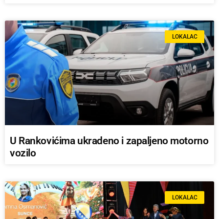
LOKALAC
U Rankovićima ukradeno i zapaljeno motorno
vozilo
LOKALAC