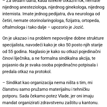
– Za sedam dana, kada istekne otkazni rok, nemate
nijednog anesteziologa, nijednog ginekologa, nijednog
internista. Imate jednog pedijatra, dva neurologa od
četiri, nemate otorinolaringologa, fizijatra, ortopeda,
oftalmologa i tako dalje – upozorio je Jozić.
On je ukazao i na problem nepovoljne dobne strukture
specijalista, navodeći kako je oko 50 posto njih starije
od 55 godina. Naglasio je kako su otkazi pojedinačni
činovi liječnika, a ne formalna sindikalna akcija, te
pojasnio da je svaka osoba pojedinačno potpisala i
predala otkaz na protokol.
– Sindikat kao organizacija nema ništa s tim, mi
članstvu samo pružamo materijalnu i tehničku
potporu. Sada čekamo potez Vlade, jer oni imaju
mandat organizirati zdravstvenu zaštitu u kantonu.