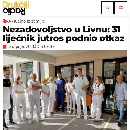
search
menu
Aktualno iz zemlje
Nezadovoljstvo u Livnu: 31
liječnik jutros podnio otkaz
6 srpnja, 2026
u
09:47