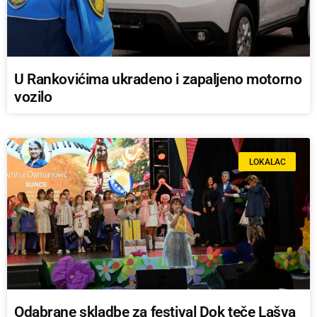
U Rankovićima ukradeno i zapaljeno motorno
vozilo
LOKALAC
Odabrane skladbe za festival Dok teče Lašva