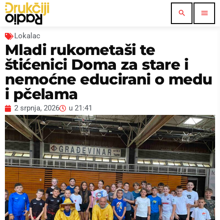
search
menu
Lokalac
Mladi rukometaši te
štićenici Doma za stare i
nemoćne educirani o medu
i pčelama
2 srpnja, 2026
u
21:41