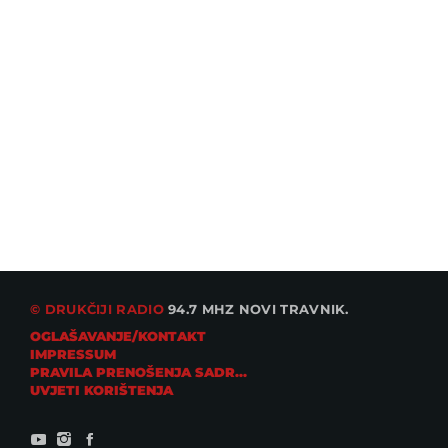
Kako izabrati savršenu ljetnu obuću i
sačuvati zdravlje stopala
TECH
Gmail uvodi napredne alate temeljene na
umjetnoj inteligenciji