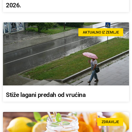
2026.
AKTUALNO IZ ZEMLJE
Stiže lagani predah od vrućina
ZDRAVLJE