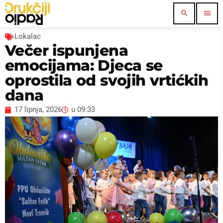
search
menu
Lokalac
Večer ispunjena
emocijama: Djeca se
oprostila od svojih vrtićkih
dana
17 lipnja, 2026
u
09:33