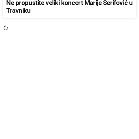
Ne propustite veliki koncert Marije Šerifović u
Travniku