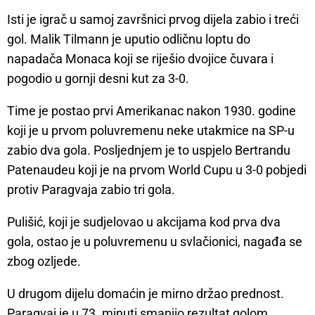
Isti je igrač u samoj završnici prvog dijela zabio i treći
gol. Malik Tilmann je uputio odličnu loptu do
napadača Monaca koji se riješio dvojice čuvara i
pogodio u gornji desni kut za 3-0.
Time je postao prvi Amerikanac nakon 1930. godine
koji je u prvom poluvremenu neke utakmice na SP-u
zabio dva gola. Posljednjem je to uspjelo Bertrandu
Patenaudeu koji je na prvom World Cupu u 3-0 pobjedi
protiv Paragvaja zabio tri gola.
Pulišić, koji je sudjelovao u akcijama kod prva dva
gola, ostao je u poluvremenu u svlačionici, nagađa se
zbog ozljede.
U drugom dijelu domaćin je mirno držao prednost.
Paragvaj je u 73. minuti smanjio rezultat golom