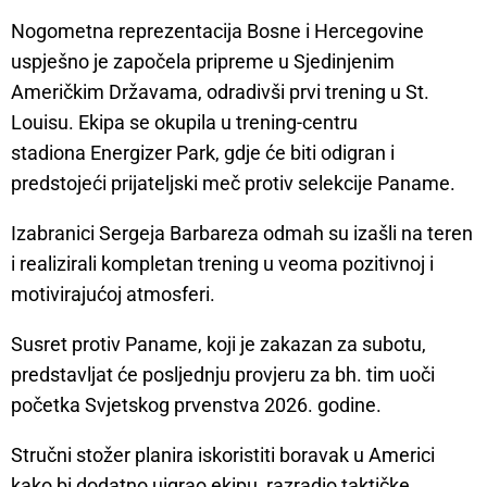
Nogometna reprezentacija Bosne i Hercegovine
uspješno je započela pripreme u Sjedinjenim
Američkim Državama, odradivši prvi trening u St.
Louisu. Ekipa se okupila u trening-centru
stadiona Energizer Park, gdje će biti odigran i
predstojeći prijateljski meč protiv selekcije Paname.
Izabranici Sergeja Barbareza odmah su izašli na teren
i realizirali kompletan trening u veoma pozitivnoj i
motivirajućoj atmosferi.
Susret protiv Paname, koji je zakazan za subotu,
predstavljat će posljednju provjeru za bh. tim uoči
početka Svjetskog prvenstva 2026. godine.
Stručni stožer planira iskoristiti boravak u Americi
kako bi dodatno uigrao ekipu, razradio taktičke