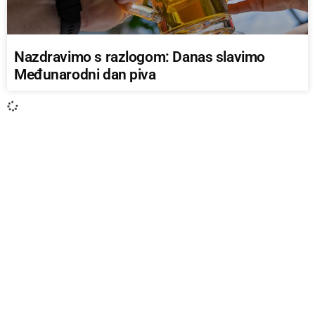
Nazdravimo s razlogom: Danas slavimo
Međunarodni dan piva
AKTUALNO IZ ZEMLJE
Pojačan intenzitet prometa na bh. putevima
koji vode prema moru