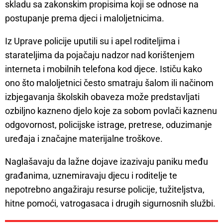
skladu sa zakonskim propisima koji se odnose na
postupanje prema djeci i maloljetnicima.
Iz Uprave policije uputili su i apel roditeljima i
starateljima da pojačaju nadzor nad korištenjem
interneta i mobilnih telefona kod djece. Ističu kako
ono što maloljetnici često smatraju šalom ili načinom
izbjegavanja školskih obaveza može predstavljati
ozbiljno kazneno djelo koje za sobom povlači kaznenu
odgovornost, policijske istrage, pretrese, oduzimanje
uređaja i značajne materijalne troškove.
Naglašavaju da lažne dojave izazivaju paniku među
građanima, uznemiravaju djecu i roditelje te
nepotrebno angažiraju resurse policije, tužiteljstva,
hitne pomoći, vatrogasaca i drugih sigurnosnih službi.