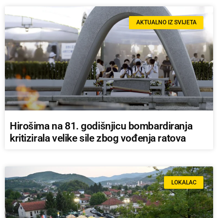
AKTUALNO IZ SVIJETA
Hirošima na 81. godišnjicu bombardiranja
kritizirala velike sile zbog vođenja ratova
LOKALAC