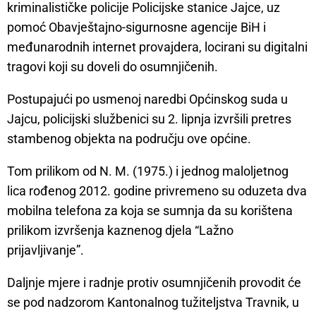
kriminalističke policije Policijske stanice Jajce, uz
pomoć Obavještajno-sigurnosne agencije BiH i
međunarodnih internet provajdera, locirani su digitalni
tragovi koji su doveli do osumnjičenih.
Postupajući po usmenoj naredbi Općinskog suda u
Jajcu, policijski službenici su 2. lipnja izvršili pretres
stambenog objekta na području ove općine.
Tom prilikom od N. M. (1975.) i jednog maloljetnog
lica rođenog 2012. godine privremeno su oduzeta dva
mobilna telefona za koja se sumnja da su korištena
prilikom izvršenja kaznenog djela “Lažno
prijavljivanje”.
Daljnje mjere i radnje protiv osumnjičenih provodit će
se pod nadzorom Kantonalnog tužiteljstva Travnik, u