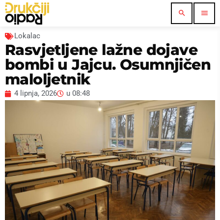
search
menu
Lokalac
Rasvjetljene lažne dojave
bombi u Jajcu. Osumnjičen
maloljetnik
4 lipnja, 2026
u
08:48