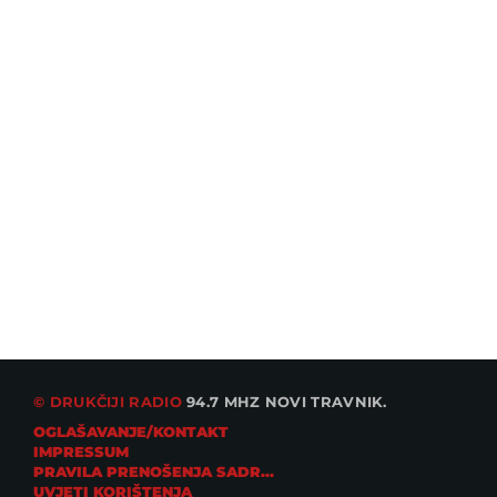
Od 3 do 10 KM za kuglu: Koliko košta
omiljeno ljetno osvježenje na Jadranu?
AKTUALNO IZ ZEMLJE
Zbog visokih dnevnih temperatura