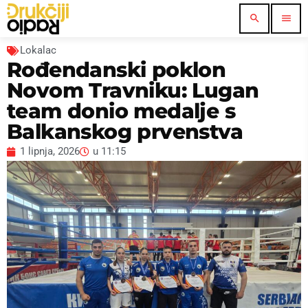
search
menu
Lokalac
Rođendanski poklon
Novom Travniku: Lugan
team donio medalje s
Balkanskog prvenstva
1 lipnja, 2026
u
11:15