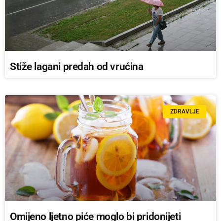
Stiže lagani predah od vrućina
ZDRAVLJE
Omijeno ljetno piće moglo bi pridonijeti