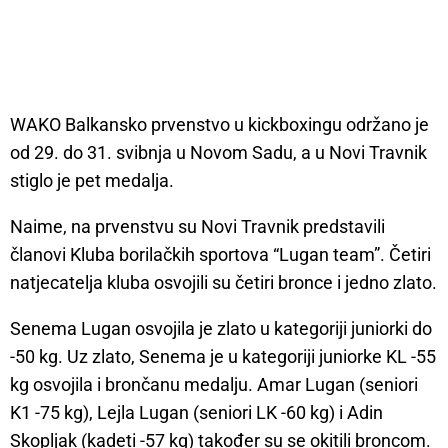
WAKO Balkansko prvenstvo u kickboxingu održano je
od 29. do 31. svibnja u Novom Sadu, a u Novi Travnik
stiglo je pet medalja.
Naime, na prvenstvu su Novi Travnik predstavili
članovi Kluba borilačkih sportova “Lugan team”. Četiri
natjecatelja kluba osvojili su četiri bronce i jedno zlato.
Senema Lugan osvojila je zlato u kategoriji juniorki do
-50 kg. Uz zlato, Senema je u kategoriji juniorke KL -55
kg osvojila i brončanu medalju. Amar Lugan (seniori
K1 -75 kg), Lejla Lugan (seniori LK -60 kg) i Adin
Skopljak (kadeti -57 kg) također su se okitili broncom.