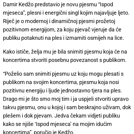
Damir Kedžo predstavio je novu pjesmu “Ispod
mjeseca”, plesni i energični singl kojim najavljuje ljeto.
Riječ je o modernoj i dinamičnoj pjesmi prožetoj
pozitivnom energijom, za koju pjevač vjeruje da će
publiku potaknuti na ples i izmamiti osmijeh na lice.
Kako ističe, želja mu je bila snimiti pjesmu koja će na
koncertima stvoriti posebnu povezanost s publikom.
“Poželio sam snimiti pjesmu uz koju mogu plesati s
publikom na svojim koncertima, pjesmu koja nosi
pozitivnu energiju i ljude jednostavno tjera na ples.
Drago mi je što smo moj tim i ja uspjeli stvoriti upravo
takvu pjesmu, onu u kojoj i sam beskrajno uživam, dok
plešem i dok pjevam. Jedva čekam vidjeti publiku
kako se njiše ‘Ispod mjeseca’ na mojim idućim
koncertima”, poručio je Kedžo.