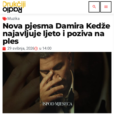
search
menu
Muzika
Nova pjesma Damira Kedže
najavljuje ljeto i poziva na
ples
29 svibnja, 2026
u
14:00