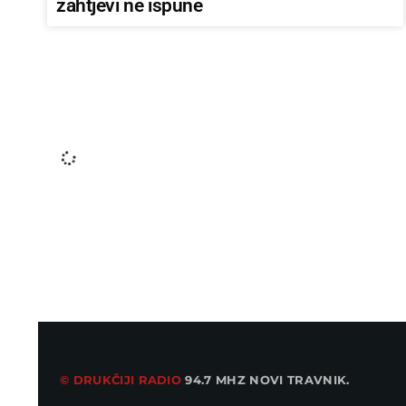
zahtjevi ne ispune
LOKALAC
Odabrane skladbe za festival Dok teče
Lašva 2026.