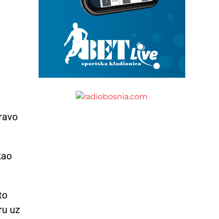
pravo
kao
to
ru uz