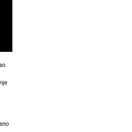
kao
nje
isno