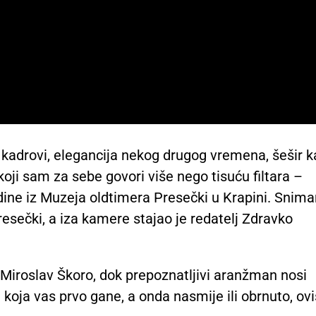
 kadrovi, elegancija nekog drugog vremena, šešir 
koji sam za sebe govori više nego tisuću filtara –
ine iz Muzeja oldtimera Presečki u Krapini. Snima
esečki, a iza kamere stajao je redatelj Zdravko
 Miroslav Škoro, dok prepoznatljivi aranžman nosi
 koja vas prvo gane, a onda nasmije ili obrnuto, ov