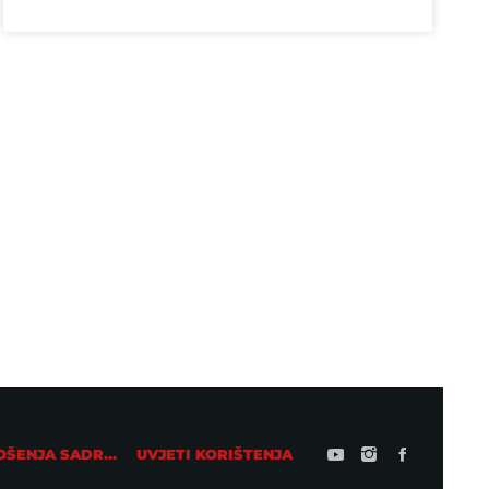
ZDRAVLJE
Omijeno ljetno piće moglo bi pridonijeti
začepljenju arterija