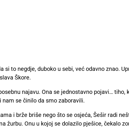
da si to negdje, duboko u sebi, već odavno znao. U
slava Škore.
osebnu najavu. Ona se jednostavno pojavi… tiho, 
 nam se činilo da smo zaboravili.
ma i brže briše nego što se osjeća, Šešir radi neš
 žurbu. Onu u kojoj se dolazilo pješice, čekalo zo