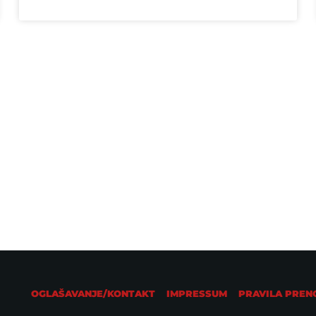
AKTUALNO IZ ZEMLJE
Stiže lagani predah od vrućina