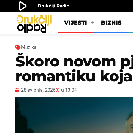
play_arrow
Drukčiji Radio
play_arrow
Drukčiji radio
VIJESTI
BIZNIS
Muzika
Škoro novom p
romantiku koj
28 svibnja, 2026
u
13:04