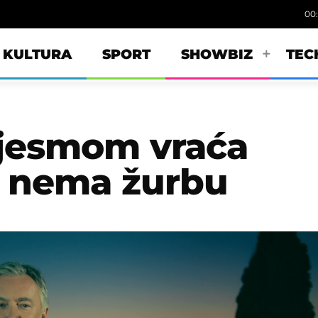
00
KULTURA
SPORT
SHOWBIZ
TEC
jesmom vraća
a nema žurbu