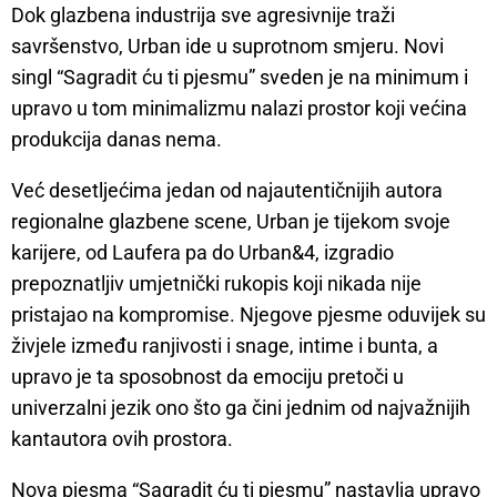
Dok glazbena industrija sve agresivnije traži
savršenstvo, Urban ide u suprotnom smjeru. Novi
singl “Sagradit ću ti pjesmu” sveden je na minimum i
upravo u tom minimalizmu nalazi prostor koji većina
produkcija danas nema.
Već desetljećima jedan od najautentičnijih autora
regionalne glazbene scene, Urban je tijekom svoje
karijere, od Laufera pa do Urban&4, izgradio
prepoznatljiv umjetnički rukopis koji nikada nije
pristajao na kompromise. Njegove pjesme oduvijek su
živjele između ranjivosti i snage, intime i bunta, a
upravo je ta sposobnost da emociju pretoči u
univerzalni jezik ono što ga čini jednim od najvažnijih
kantautora ovih prostora.
Nova pjesma “Sagradit ću ti pjesmu” nastavlja upravo