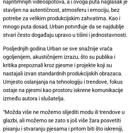
najintimnijih videospotova, a i ovoga puta naglasak je
stavljen na autentičnost, atmosferu i emociju, bez
potrebe za velikim produkcijskim zahvatima. Kao i
mnogo puta dosad, Urban potvrđuje da se najdublje
stvari često događaju upravo u tišini i jednostavnosti.
Posljednjih godina Urban se sve snažnije vraća
ogoljenijem, akustičnijem izrazu, što su publika i
kritika prepoznali kroz pjesme i projekte koji su
nastajali izvan standardnih produkcijskih obrazaca.
Umjesto oslanjanja na tehnologiju i trendove, fokus
ostaje na pjesmi kao prostoru iskrene komunikacije
između autora i slušatelja.
“Možda više ne možemo slijediti modu ili trendove u
glazbi, ali možemo se zato s još više žara posvetiti
pisanju i stvaranju pjesama i pritom biti što iskreniji,