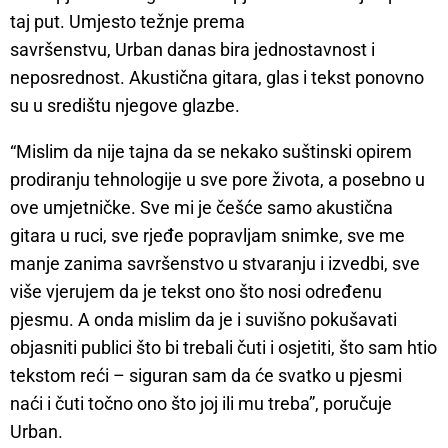
taj put. Umjesto težnje prema
savršenstvu, Urban danas bira jednostavnost i
neposrednost. Akustična gitara, glas i tekst ponovno
su u središtu njegove glazbe.
“Mislim da nije tajna da se nekako suštinski opirem
prodiranju tehnologije u sve pore života, a posebno u
ove umjetničke. Sve mi je češće samo akustična
gitara u ruci, sve rjeđe popravljam snimke, sve me
manje zanima savršenstvo u stvaranju i izvedbi, sve
više vjerujem da je tekst ono što nosi određenu
pjesmu. A onda mislim da je i suvišno pokušavati
objasniti publici što bi trebali čuti i osjetiti, što sam htio
tekstom reći – siguran sam da će svatko u pjesmi
naći i čuti točno ono što joj ili mu treba”, poručuje
Urban.