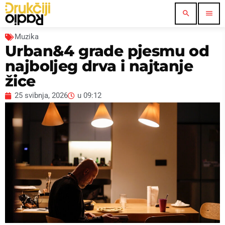
search
menu
Muzika
Urban&4 grade pjesmu od
najboljeg drva i najtanje
žice
25 svibnja, 2026
u
09:12