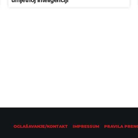
DRUKČIJA SLOVA
Nazdravimo s razlogom: Danas slavimo
Međunarodni dan piva