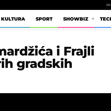
00
KULTURA
SPORT
SHOWBIZ
TEC
ardžića i Frajli
rih gradskih