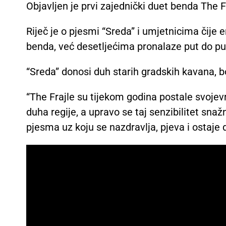
Objavljen je prvi zajednički duet benda The F
Riječ je o pjesmi “Sreda” i umjetnicima čije em
benda, već desetljećima pronalaze put do pub
“Sreda” donosi duh starih gradskih kavana, b
“The Frajle su tijekom godina postale svoj
duha regije, a upravo se taj senzibilitet snaž
pjesma uz koju se nazdravlja, pjeva i ostaje 