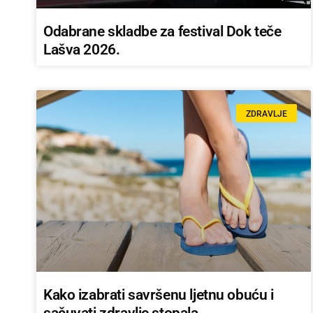
Odabrane skladbe za festival Dok teče
Lašva 2026.
ZDRAVLJE
Kako izabrati savršenu ljetnu obuću i
sačuvati zdravlje stopala