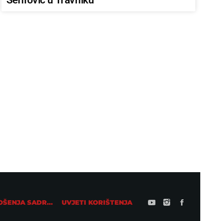
AKTUALNO IZ ZEMLJE
Pojačan intenzitet prometa na bh.
putevima koji vode prema moru