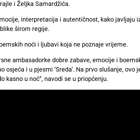
rajle i Željka Samardžića.
ocije, interpretacija i autentičnost, kako javljaju i
like širom regije.
oemskih noći i ljubavi koja ne poznaje vrijeme.
evrsne ambasadorke dobre zabave, emocije i boems
no osjeća i u pjesmi ‘Sreda’. Na prvo slušanje, ovo j
do kasno u noć”, navodi se u priopćenju.