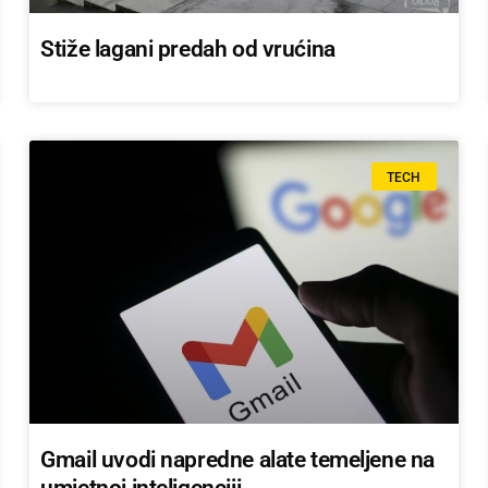
Stiže lagani predah od vrućina
TECH
Gmail uvodi napredne alate temeljene na
umjetnoj inteligenciji