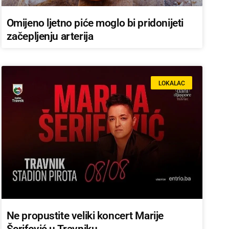
Omijeno ljetno piće moglo bi pridonijeti
začepljenju arterija
LOKALAC
Ne propustite veliki koncert Marije
Šerifović u Travniku