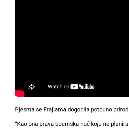
Pjesma se Frajlama dogodila potpuno prirod
“Kao ona prava boemska noć koju ne planiraš,