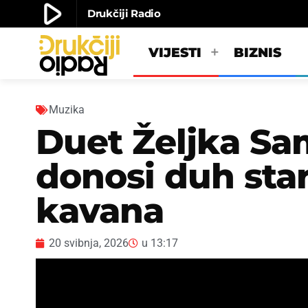
play_arrow
Drukčiji Radio
play_arrow
Drukčiji radio
VIJESTI
BIZNIS
Muzika
Duet Željka Sam
donosi duh sta
kavana
20 svibnja, 2026
u
13:17