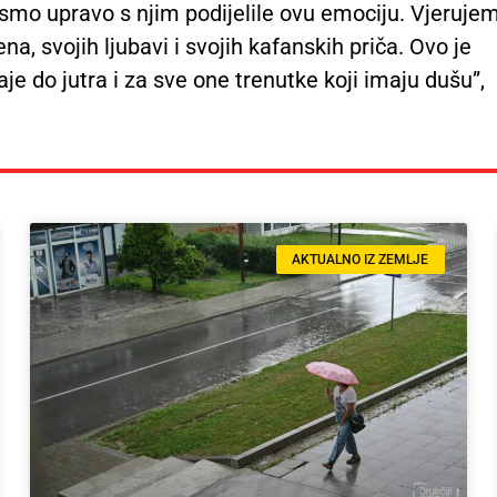
o smo upravo s njim podijelile ovu emociju. Vjeruje
na, svojih ljubavi i svojih kafanskih priča. Ovo je
je do jutra i za sve one trenutke koji imaju dušu”,
AKTUALNO IZ ZEMLJE