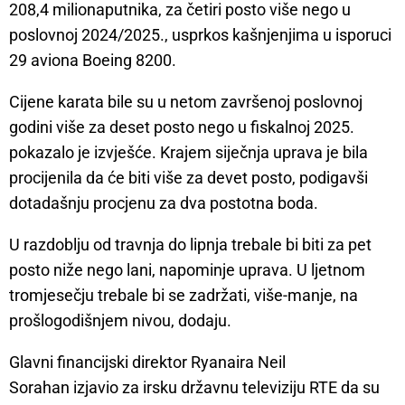
208,4 milionaputnika, za četiri posto više nego u
poslovnoj 2024/2025., usprkos kašnjenjima u isporuci
29 aviona Boeing 8200.
Cijene karata bile su u netom završenoj poslovnoj
godini više za deset posto nego u fiskalnoj 2025.
pokazalo je izvješće. Krajem siječnja uprava je bila
procijenila da će biti više za devet posto, podigavši
dotadašnju procjenu za dva postotna boda.
U razdoblju od travnja do lipnja trebale bi biti za pet
posto niže nego lani, napominje uprava. U ljetnom
tromjesečju trebale bi se zadržati, više-manje, na
prošlogodišnjem nivou, dodaju.
Glavni financijski direktor Ryanaira Neil
Sorahan izjavio za irsku državnu televiziju RTE da su