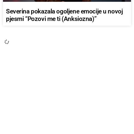
Severina pokazala ogoljene emocije u novoj
pjesmi “Pozovi me ti (Anksiozna)”
DRUKČIJA SLOVA
Španjolska najtraženija destinacija među
putnicima koji planiraju odmor u Europi