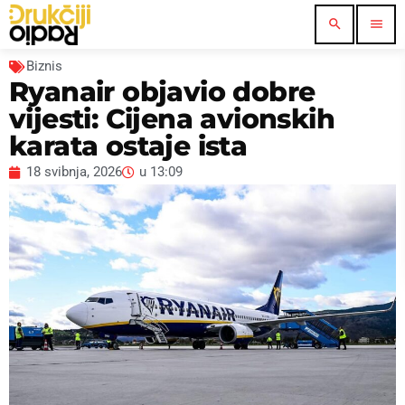
search
menu
Biznis
Ryanair objavio dobre
vijesti: Cijena avionskih
karata ostaje ista
18 svibnja, 2026
u
13:09