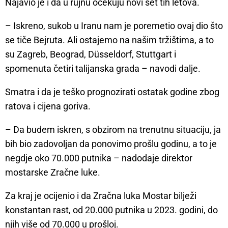
Najavio je i da u rujnu očekuju novi set tih letova.
– Iskreno, sukob u Iranu nam je poremetio ovaj dio što
se tiče Bejruta. Ali ostajemo na našim tržištima, a to
su Zagreb, Beograd, Düsseldorf, Stuttgart i
spomenuta četiri talijanska grada – navodi dalje.
Smatra i da je teško prognozirati ostatak godine zbog
ratova i cijena goriva.
– Da budem iskren, s obzirom na trenutnu situaciju, ja
bih bio zadovoljan da ponovimo prošlu godinu, a to je
negdje oko 70.000 putnika – nadodaje direktor
mostarske Zračne luke.
Za kraj je ocijenio i da Zračna luka Mostar bilježi
konstantan rast, od 20.000 putnika u 2023. godini, do
njih više od 70.000 u prošloj.