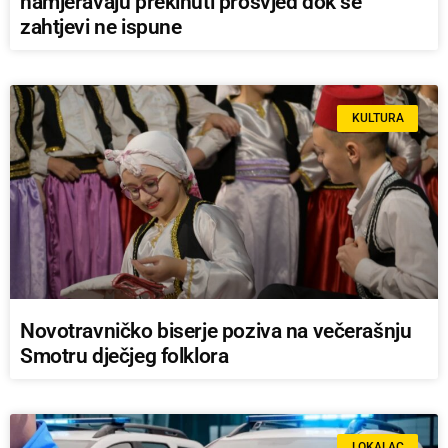
namjeravaju prekinuti prosvjed dok se
zahtjevi ne ispune
KULTURA
Novotravničko biserje poziva na večerašnju
Smotru dječjeg folklora
LOKALAC