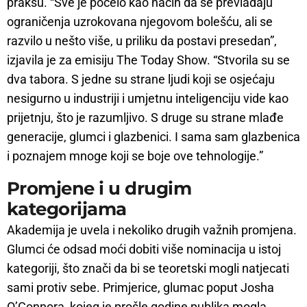
praksu. “Sve je počelo kao način da se prevladaju
ograničenja uzrokovana njegovom bolešću, ali se
razvilo u nešto više, u priliku da postavi presedan”,
izjavila je za emisiju The Today Show. “Stvorila su se
dva tabora. S jedne su strane ljudi koji se osjećaju
nesigurno u industriji i umjetnu inteligenciju vide kao
prijetnju, što je razumljivo. S druge su strane mlađe
generacije, glumci i glazbenici. I sama sam glazbenica
i poznajem mnoge koji se boje ove tehnologije.”
Promjene i u drugim
kategorijama
Akademija je uvela i nekoliko drugih važnih promjena.
Glumci će odsad moći dobiti više nominacija u istoj
kategoriji, što znači da bi se teoretski mogli natjecati
sami protiv sebe. Primjerice, glumac poput Josha
O’Connora, kojeg je prošle godine publika mogla