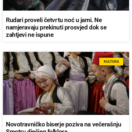
Rudari proveli četvrtu noć u jami. Ne
namjeravaju prekinuti prosvjed dok se
zahtjevi ne ispune
KULTURA
Novotravničko biserje poziva na večerašnju
Smotru dječjeg folklora