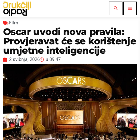
search
menu
Film
Oscar uvodi nova pravila:
Provjeravat će se korištenje
umjetne inteligencije
2 svibnja, 2026
u
09:47