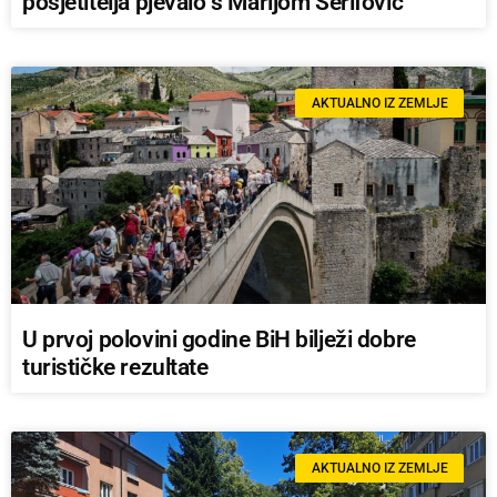
posjetitelja pjevalo s Marijom Šerifović
AKTUALNO IZ ZEMLJE
U prvoj polovini godine BiH bilježi dobre
turističke rezultate
AKTUALNO IZ ZEMLJE