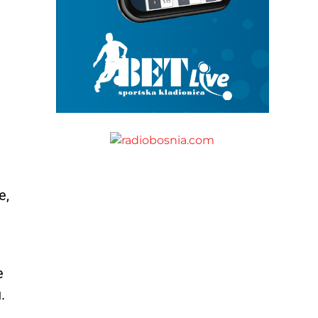
e,
e
.