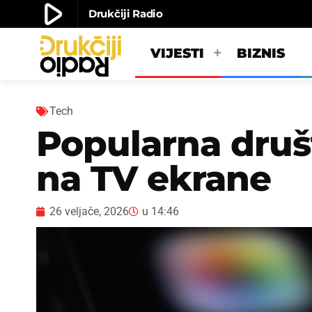
play_arrow
Drukčiji Radio
play_arrow
Drukčiji radio
VIJESTI
BIZNIS
Tech
Popularna druš
na TV ekrane
26 veljače, 2026
u
14:46