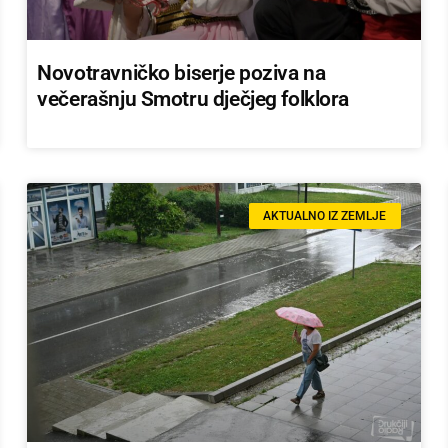
Novotravničko biserje poziva na
večerašnju Smotru dječjeg folklora
AKTUALNO IZ ZEMLJE