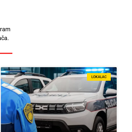
agram
ača.
LOKALAC