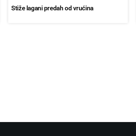
Stiže lagani predah od vrućina
TECH
Gmail uvodi napredne alate temeljene na
umjetnoj inteligenciji