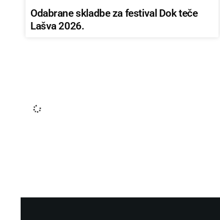
Odabrane skladbe za festival Dok teče
Lašva 2026.
ZDRAVLJE
Kako izabrati savršenu ljetnu obuću i
sačuvati zdravlje stopala