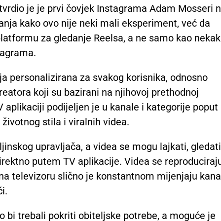
tvrdio je je prvi čovjek Instagrama Adam Mosseri 
anja kako ovo nije neki mali eksperiment, već da
 platformu za gledanje Reelsa, a ne samo kao neka
tagrama.
cija personalizirana za svakog korisnika, odnosno
eatora koji su bazirani na njihovoj prethodnoj
 aplikaciji podijeljen je u kanale i kategorije poput
životnog stila i viralnih videa.
inskog upravljača, a videa se mogu lajkati, gledati
direktno putem TV aplikacije. Videa se reproduciraj
na televizoru slično je konstantnom mijenjaju kana
i.
bi trebali pokriti obiteljske potrebe, a moguće je