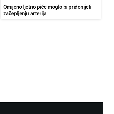
Omijeno ljetno piće moglo bi pridonijeti
začepljenju arterija
LOKALAC
Ne propustite veliki koncert Marije
Šerifović u Travniku