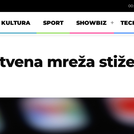
00
KULTURA
SPORT
SHOWBIZ
TEC
tvena mreža stiž