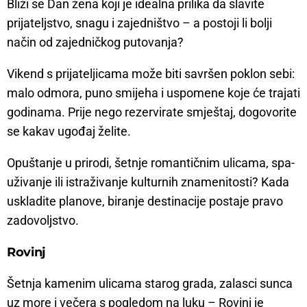
Bliži se Dan žena koji je idealna prilika da slavite
prijateljstvo, snagu i zajedništvo – a postoji li bolji
način od zajedničkog putovanja?
Vikend s prijateljicama može biti savršen poklon sebi:
malo odmora, puno smijeha i uspomene koje će trajati
godinama. Prije nego rezervirate smještaj, dogovorite
se kakav ugođaj želite.
Opuštanje u prirodi, šetnje romantičnim ulicama, spa-
uživanje ili istraživanje kulturnih znamenitosti? Kada
uskladite planove, biranje destinacije postaje pravo
zadovoljstvo.
Rovinj
Šetnja kamenim ulicama starog grada, zalasci sunca
uz more i večera s pogledom na luku – Rovinj je