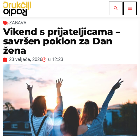
search
menu
ZABAVA
Vikend s prijateljicama –
savršen poklon za Dan
žena
23 veljače, 2026
u
12:23