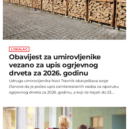
LOKALAC
Obavijest za umirovljenike
vezano za upis ogrjevnog
drveta za 2026. godinu
Udruga umirovljenika Novi Travnik obavještava svoje
članove da je počeo upis zainteresiranih osoba za isporuku
ogrjevnog drveta za 2026. godinu, a koji će trajati do 23.
rujna do 24. listopada 2025. godine. Upisi će se vršiti
utorkom, srijedom i petkom u vremenu od 9 do 12 sati. Sa
dobom ponijeti osobnu iskaznicu, zadnji ček od mirovine,
broj telefona i 1 konvertibilnu marku. Iz udruge napominju
da su za 2026. godinu […]