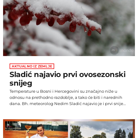
prsno (1.25.70), danas je […]
AKTUALNO IZ ZEMLJE
Sladić najavio prvi ovosezonski
snijeg
Temperature u Bosni i Hercegovini su značajno niže u
odnosu na prethodno razdoblje, a tako će biti i narednih
dana. Bh. meteorolog Nedim Sladić najavio je i prvi snijeg.
"Uslijed hladnog prodora zraka sa sjeveroistoka Europe u
vidu kaplje hladnog zraka na visini i odsječene ciklonalne
cirkulacije (cut-off low), a uvjetovana blok sistemom preko
sjeverne Europe, početak listopada donosi znatno hladnije
vrijeme od prosjeka. Na planinama dovoljno hladno da uz