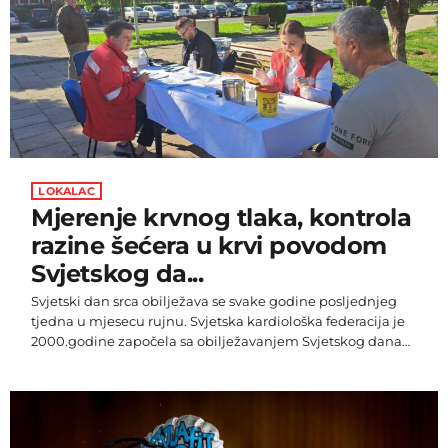
zemljama ipak odlučili vratiti u rodni kraj. Da je takvih sve
više, najbolje pokazuju podaci o broju djece
"povratnika" upisanih […]
LOKALAC
Mjerenje krvnog tlaka, kontrola
razine šećera u krvi povodom
Svjetskog da...
Svjetski dan srca obilježava se svake godine posljednjeg
tjedna u mjesecu rujnu. Svjetska kardiološka federacija je
2000.godine započela sa obilježavanjem Svjetskog dana
srca, informirajući ljude širom svijeta kako su bolesti srca i
krvnih žila vodeći uzrok smrti. Više od 20,5 milijuna ljudi u
svijetu umre od kardiovaskularnih bolesti svake godine.
Od tih smrti, 85% je posljedica koronarne bolesti srca
(srčani udar) i cerebrovaskularne bolesti (moždani udar), a