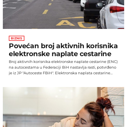
BIZNIS
Povećan broj aktivnih korisnika
elektronske naplate cestarine
Broj aktivnih korisnika elektronske naplate cestarine (ENC)
na autocestama u Federaciji BiH nastavlja rasti, potvrđeno
je iz JP "Autoceste FBiH". Elektronska naplata cestarine
(ENC) je metoda naplate bez posredovanja blagajnika, a
proces naplate cestarine odvija se pomoću TAG
uređaja smještenog na vjetrobranskom staklu vozila i
antene na naplatnoj stazi. - Zaključno s 31. prosincem
2024. godine, broj aktivnih TAG korisnika iznosio je ukupno
63.580, od čega 55.771 fizička osoba i 7.809 pravnih osoba.
Do 31. srpnja 2025. […]