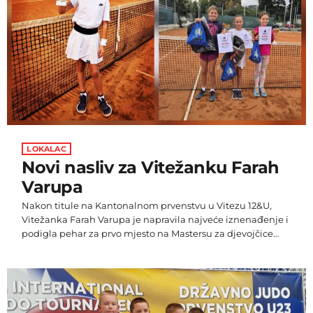
[…]
LOKALAC
Novi nasliv za Vitežanku Farah
Varupa
Nakon titule na Kantonalnom prvenstvu u Vitezu 12&U,
Vitežanka Farah Varupa je napravila najveće iznenađenje i
podigla pehar za prvo mjesto na Mastersu za djevojčice
10&U. Farah je u finalu bila bolja id Dalije Šehić iz Zenice
rezultatom 2:0. Turnir je održan u organizaciji je Teniskog
kluba Gem iz Sarajeva.