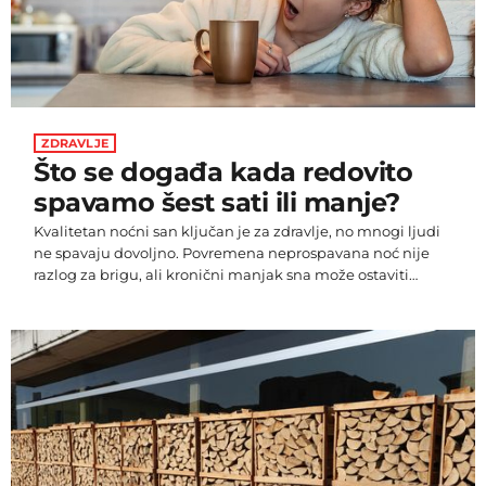
ZDRAVLJE
Što se događa kada redovito
spavamo šest sati ili manje?
Kvalitetan noćni san ključan je za zdravlje, no mnogi ljudi
ne spavaju dovoljno. Povremena neprospavana noć nije
razlog za brigu, ali kronični manjak sna može ostaviti
ozbiljne posljedice na tijelo i um, piše UNILAD.
Zdravstvena psihologinja i stručnjakinja za spavanje dr.
Sue Peacock objasnila je što se događa kada redovito
spavamo šest sati ili manje. Ako se često osjećate
iscrpljeno, razdražljivo ili vam nedostaje koncentracije,
možda je vrijeme da promijenite navike […]