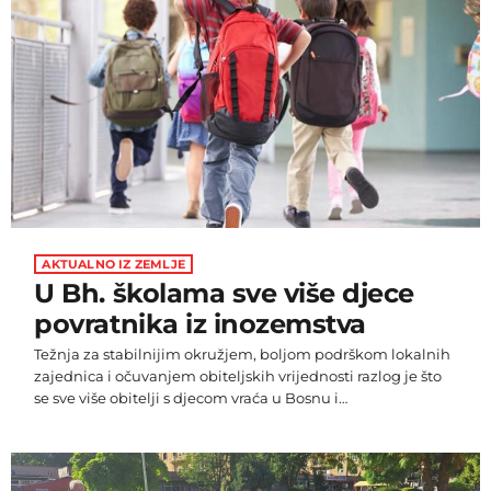
AKTUALNO IZ ZEMLJE
U Bh. školama sve više djece
povratnika iz inozemstva
Težnja za stabilnijim okružjem, boljom podrškom lokalnih
zajednica i očuvanjem obiteljskih vrijednosti razlog je što
se sve više obitelji s djecom vraća u Bosnu i
Hercegovinu, piše Večernji list BiH. Većina njih je u
posljednjih desetak godina iz Bosne i Hercegovine otišla
"trbuhom za kruhom", da bi se nakon brojnih društvenih i
gospodarskih promjena u Njemačkoj i drugim europskim