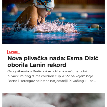
uglavnom pogađa zemlje […]
SPORT
Nova plivačka nada: Esma Dizić
oborila Lanin rekord
Ovog vikenda u Bratislavi se održava međunarodni
plivački miting "Orca children cup 2025" na kojem boje
Bosne i Hercegovine brane natjecatelji Plivačkog kluba
Aquafit iz Sarajeva. Miting u glavnom gradu Slovačke
protiče u znaku mlade Esme Dizić koje je postavila dva
državna rekorda Bosne i Hercegovine. Nakon što je juče
prvog dana natjecanja postala vlasnica najboljeg bh.
vremena za djevojčice do deset godina u disciplini 100