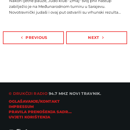
Nakon ljetne pauze, Judo klub "Zmaj" svoj prvi nastup
zabilježio je na Međunarodnom turniru u Sarajevu.
Novotravnički judaši i ovaj put ostvarili su vrhunski rezultat
osvojivši čak 12 medalja. Srebro su kući donijeli Eldar
Hajrić, Uma Haseljić i Midhet Mujezinović, dok su brončani
bili Hamza Hodžić, Zara Šerifović, Vedad Haskić, Nedim
Haskić, Ahmed Burak, Semir Šakić, Isa Kapetan, Davud
navigate_before
PREVIOUS
NEXT
navigate_next
Krnjić, Semir Šakić i Ema Omerović. Čestitke!
© DRUKČIJI RADIO
94.7 MHZ NOVI TRAVNIK.
OGLAŠAVANJE/KONTAKT
IMPRESSUM
PRAVILA PRENOŠENJA SADRŽAJA
UVJETI KORIŠTENJA