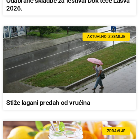
Odabrane skladbe za festival Dok teče Lašva
2026.
AKTUALNO IZ ZEMLJE
Stiže lagani predah od vrućina
ZDRAVLJE