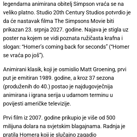
legendarna animirana obitelj Simpson vraća se na
veliko platno. Studio 20th Century Studios potvrdio je
da će nastavak filma The Simpsons Movie biti
prikazan 23. srpnja 2027. godine. Najava je stigla uz
poster na kojem se vidi poznata ružičasta krafna i
slogan: “Homer’s coming back for seconds” (“Homer
se vraća po još”).
Animirani klasik, koji je osmislio Matt Groening, prvi
put je emitiran 1989. godine, a kroz 37 sezona
(produženih do 40.) postao je najdugovječnija
animirana i igrana serija u udarnom terminu u
povijesti američke televizije.
Prvi film iz 2007. godine prikupio je više od 500
milijuna dolara na svjetskim blagajnama. Radnja je
pratila Homera koji je slučajno zagadio