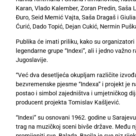
Karan, Vlado Kalember, Zoran Predin, Saša 
Đuro, Seid Memić Vajta, Saša Dragaš i Giulia
Ćurić, Dado Topić, Dejan Cukić, Nermin Puška
Publika će imati priliku, kako su organizatori 
legendarne grupe “Indexi”, ali i jedno važno 
Jugoslavije.
“Već dva desetljeća okupljam različite izvođ
bezvremenske pjesme “Indexa” i projekt je n
postao i simbol zajedništva i umjetničkog dija
producent projekta Tomislav Kašljević.
“Indexi” su osnovani 1962. godine u Sarajevu. 
trag na muzičkoj sceni bivše države. Među 
promijeniti sve, Balada, Bacila je sve niz ri