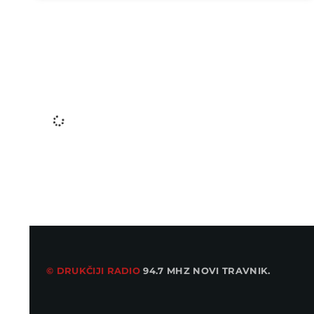
ZDRAVLJE
Kako izabrati savršenu ljetnu obuću i
sačuvati zdravlje stopala
LOKALAC