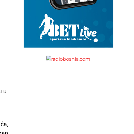
u u
ića,
oran