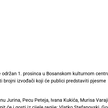
it će održan 1. prosinca u Bosanskom kulturnom centr
i brojni izvođači koji će publici predstaviti pjesme
nu Jurina, Pecu Peteja, Ivana Kukića, Murisa Varaj
 će i gosti iz cijele regije: Vlatko Stefanovski, G