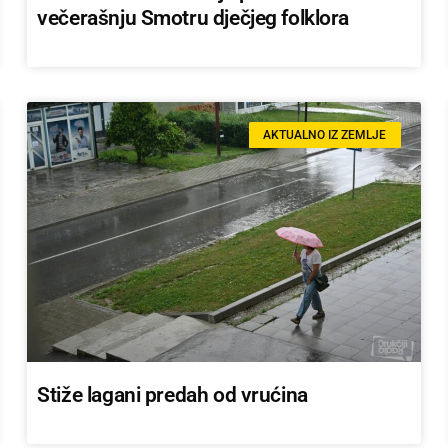
večerašnju Smotru dječjeg folklora
AKTUALNO IZ ZEMLJE
Stiže lagani predah od vrućina