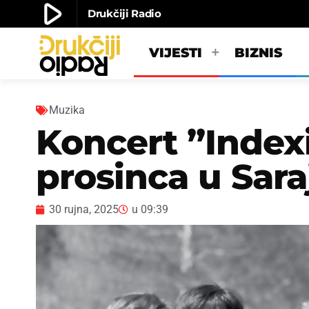
play_arrow
Drukčiji Radio
play_arrow
Drukčiji radio
VIJESTI
BIZNIS
Muzika
Koncert ”Indexi i
prosinca u Sar
30 rujna, 2025
u
09:39