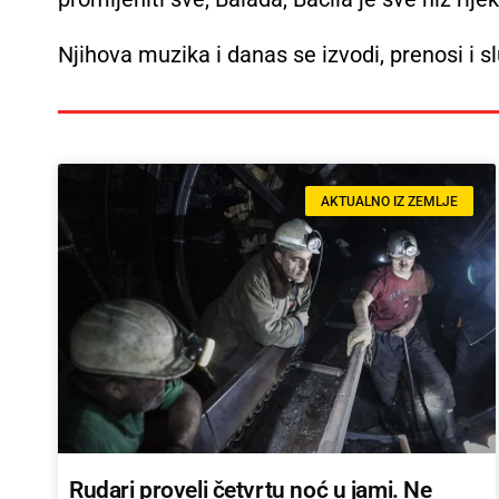
Njihova muzika i danas se izvodi, prenosi i s
AKTUALNO IZ ZEMLJE
Rudari proveli četvrtu noć u jami. Ne