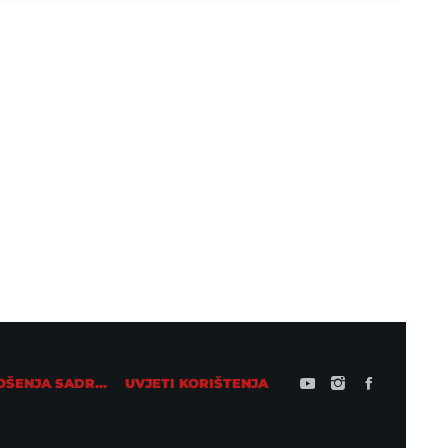
LOKALAC
Ne propustite veliki koncert Marije
Šerifović u Travniku
AKTUALNO IZ ZEMLJE