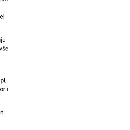
el
iju
ivše
pi,
or i
an