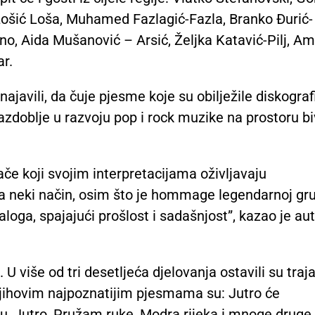
Lošić Loša, Muhamed Fazlagić-Fazla, Branko Đurić-
no, Aida Mušanović – Arsić, Željka Katavić-Pilj, Am
r.
najavili, da čuje pjesme koje su obilježile diskograf
razdoblje u razvoju pop i rock muzike na prostoru b
ače koji svojim interpretacijama oživljavaju
a neki način, osim što je hommage legendarnoj gru
loga, spajajući prošlost i sadašnjost”, kazao je aut
U više od tri desetljeća djelovanja ostavili su traj
njihovim najpoznatijim pjesmama su: Jutro će
jeku, Jutro, Pružam ruke, Modra rijeka i mnoge druge.