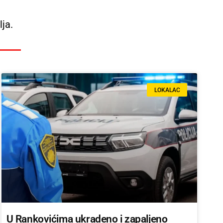
lja.
LOKALAC
U Rankovićima ukradeno i zapaljeno