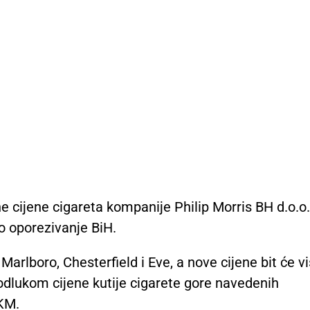
 cijene cigareta kompanije Philip Morris BH d.o.o.
no oporezivanje BiH.
lboro, Chesterfield i Eve, a nove cijene bit će v
dlukom cijene kutije cigarete gore navedenih
 KM.