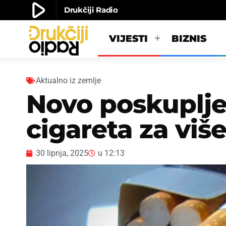
play_arrow
Drukčiji Radio
play_arrow
Drukčiji radio
VIJESTI
BIZNIS
Aktualno iz zemlje
Novo poskuplje
cigareta za viš
30 lipnja, 2025
u
12:13