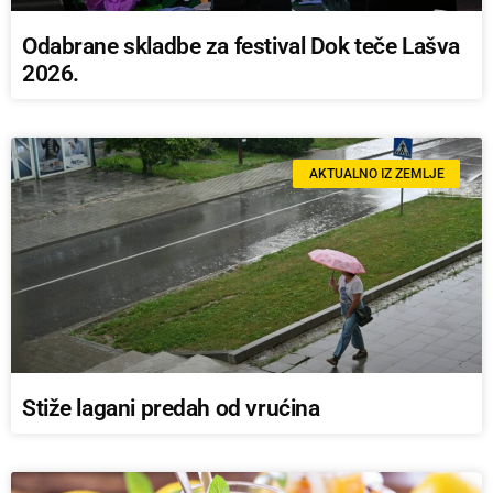
Odabrane skladbe za festival Dok teče Lašva
2026.
AKTUALNO IZ ZEMLJE
Stiže lagani predah od vrućina