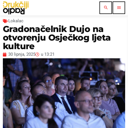
search
menu
Lokalac
Gradonačelnik Dujo na
otvorenju Osječkog ljeta
kulture
30 lipnja, 2025
u
13:21