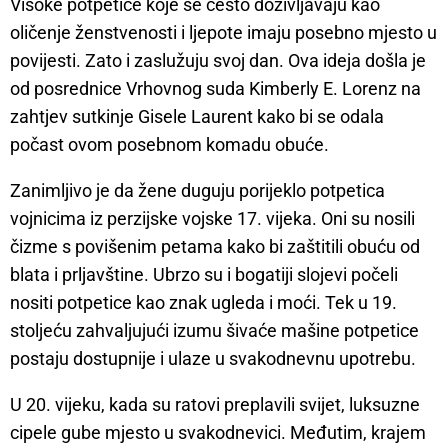
Visoke potpetice koje se često doživljavaju kao
oličenje ženstvenosti i ljepote imaju posebno mjesto u
povijesti. Zato i zaslužuju svoj dan. Ova ideja došla je
od posrednice Vrhovnog suda Kimberly E. Lorenz na
zahtjev sutkinje Gisele Laurent kako bi se odala
počast ovom posebnom komadu obuće.
Zanimljivo je da žene duguju porijeklo potpetica
vojnicima iz perzijske vojske 17. vijeka. Oni su nosili
čizme s povišenim petama kako bi zaštitili obuću od
blata i prljavštine. Ubrzo su i bogatiji slojevi počeli
nositi potpetice kao znak ugleda i moći. Tek u 19.
stoljeću zahvaljujući izumu šivaće mašine potpetice
postaju dostupnije i ulaze u svakodnevnu upotrebu.
U 20. vijeku, kada su ratovi preplavili svijet, luksuzne
cipele gube mjesto u svakodnevici. Međutim, krajem