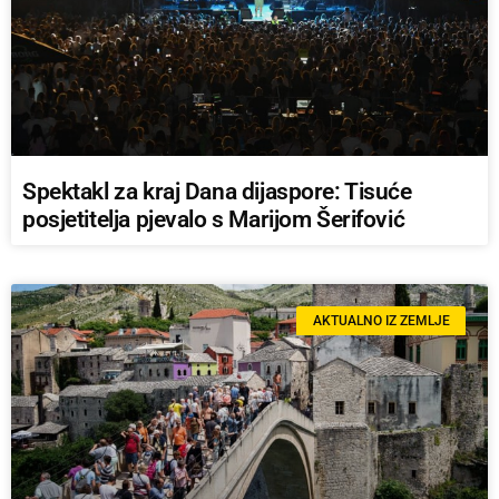
Spektakl za kraj Dana dijaspore: Tisuće
posjetitelja pjevalo s Marijom Šerifović
AKTUALNO IZ ZEMLJE