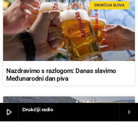
DRUKČIJA SLOVA
Nazdravimo s razlogom: Danas slavimo
Međunarodni dan piva
AKTUALNO IZ ZEMLJE
Drukčiji radio
play_arrow
keyboard_arrow_right