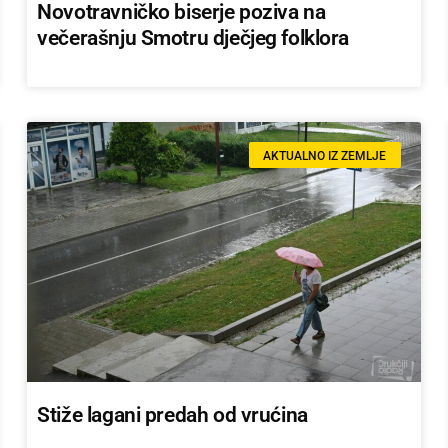
Novotravničko biserje poziva na
večerašnju Smotru dječjeg folklora
AKTUALNO IZ ZEMLJE
Stiže lagani predah od vrućina