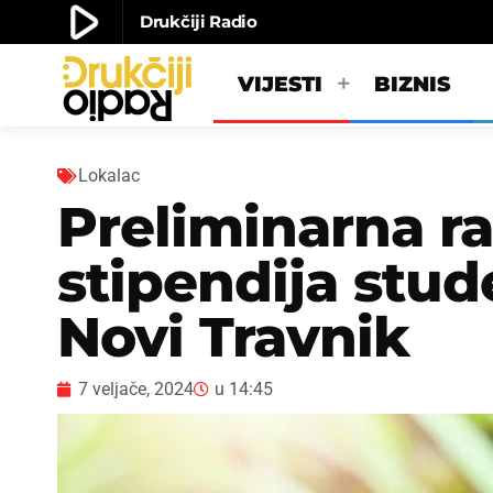
play_arrow
Drukčiji Radio
play_arrow
Drukčiji radio
VIJESTI
BIZNIS
Lokalac
Preliminarna ra
stipendija stu
Novi Travnik
7 veljače, 2024
u
14:45