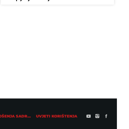
LOKALAC
Ne propustite veliki koncert Marije
Šerifović u Travniku