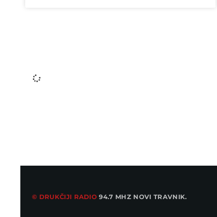
ZDRAVLJE
Kako izabrati savršenu ljetnu obuću i
sačuvati zdravlje stopala