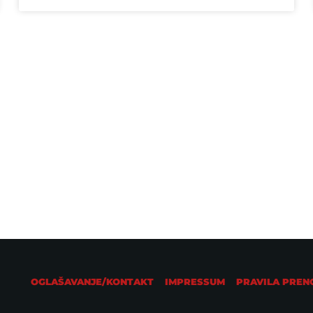
TECH
Gmail uvodi napredne alate temeljene na
umjetnoj inteligenciji