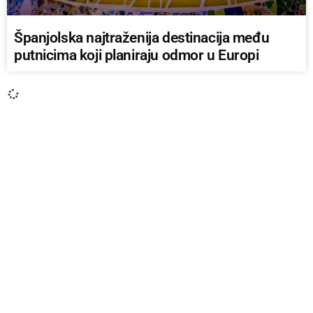
Španjolska najtraženija destinacija među
putnicima koji planiraju odmor u Europi
AKTUALNO IZ ZEMLJE
Cijene goriva u Novom Travniku među
najvišima u FBiH: Dizel doseže i do 3,49 KM