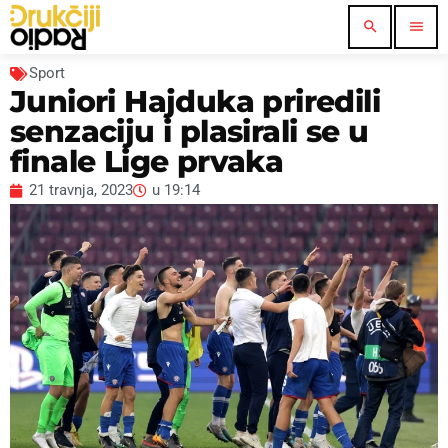
search
menu
Sport
Juniori Hajduka priredili
senzaciju i plasirali se u
finale Lige prvaka
21 travnja, 2023
u
19:14