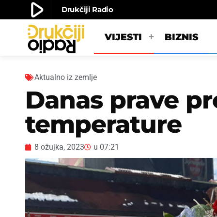
play_arrow
Drukčiji Radio
play_arrow
Drukčiji radio
VIJESTI
BIZNIS
Aktualno iz zemlje
Danas prave pr
temperature
8 ožujka, 2023
u
07:21