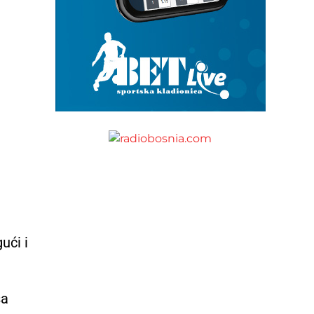
ući i
ša