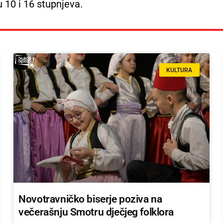
10 i 16 stupnjeva.
KULTURA
Novotravničko biserje poziva na
večerašnju Smotru dječjeg folklora